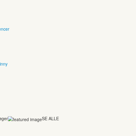
encer
inny
bøger
SE ALLE