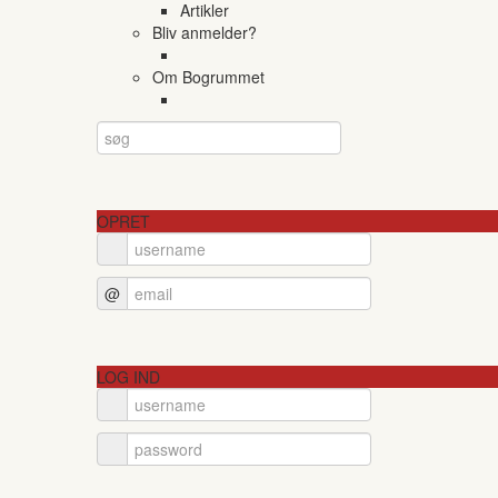
Artikler
Bliv anmelder?
Om Bogrummet
OPRET
@
LOG IND