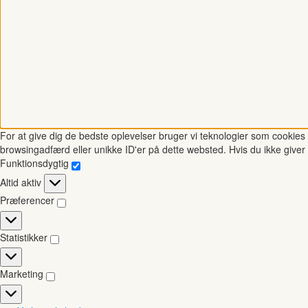
For at give dig de bedste oplevelser bruger vi teknologier som cookies t
browsingadfærd eller unikke ID'er på dette websted. Hvis du ikke giver 
Funktionsdygtig
Funktionsdygtig
Altid aktiv
Præferencer
Præferencer
Statistikker
Statistikker
Marketing
Marketing