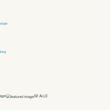
encer
inny
bøger
SE ALLE