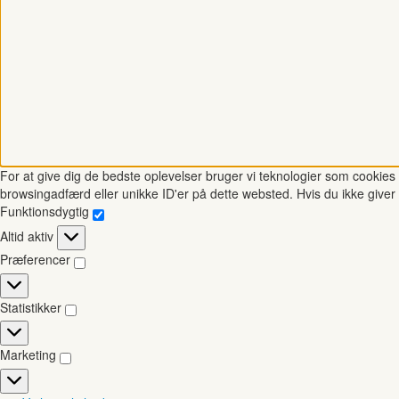
For at give dig de bedste oplevelser bruger vi teknologier som cookies t
browsingadfærd eller unikke ID'er på dette websted. Hvis du ikke giver 
Funktionsdygtig
Funktionsdygtig
Altid aktiv
Præferencer
Præferencer
Statistikker
Statistikker
Marketing
Marketing