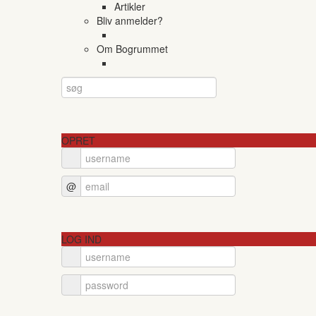
Artikler
Bliv anmelder?
Om Bogrummet
OPRET
@
LOG IND