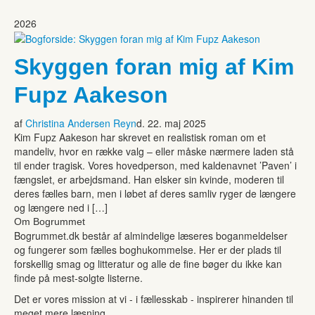
2026
Skyggen foran mig af Kim
Fupz Aakeson
af
Christina Andersen Reyn
d. 22. maj 2025
Kim Fupz Aakeson har skrevet en realistisk roman om et
mandeliv, hvor en række valg – eller måske nærmere laden stå
til ender tragisk. Vores hovedperson, med kaldenavnet ’Paven’ i
fængslet, er arbejdsmand. Han elsker sin kvinde, moderen til
deres fælles barn, men i løbet af deres samliv ryger de længere
og længere ned i […]
Om Bogrummet
Bogrummet.dk består af almindelige læseres boganmeldelser
og fungerer som fælles boghukommelse. Her er der plads til
forskellig smag og litteratur og alle de fine bøger du ikke kan
finde på mest-solgte listerne.
Det er vores mission at vi - i fællesskab - inspirerer hinanden til
meget mere læsning.