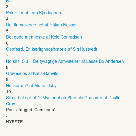
B...
3
Painkiller af Lars Kjædegaard
4
Det finmaskede net af Håkan Nesser
5
Det gode menneske af Keld Conradsen
6
Genfærd. En kærlighedshistorie af Siri Hustvedt
7
No shit, S 3 – De tyvagtige rumvæsner af Lasse Bo Andersen
8
Grænseløs af Katja Ranvits
9
Husker du? af Mette Lisby
10
Slip ud af spillet 2- Mysteriet på Starship Crusader af Dustin
Crus...
Posts Tagged ‘Caminoen’
-
NYESTE