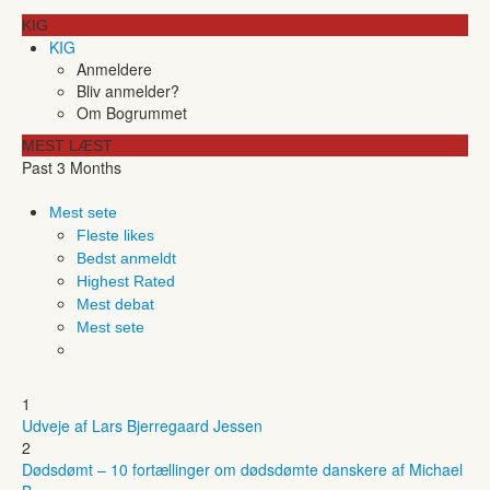
KIG
KIG
Anmeldere
Bliv anmelder?
Om Bogrummet
MEST LÆST
Past 3 Months
Mest sete
Fleste likes
Bedst anmeldt
Highest Rated
Mest debat
Mest sete
1
Udveje af Lars Bjerregaard Jessen
2
Dødsdømt – 10 fortællinger om dødsdømte danskere af Michael