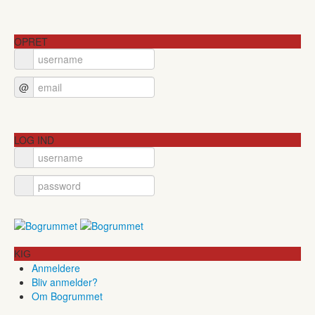
OPRET
@
LOG IND
KIG
Anmeldere
Bliv anmelder?
Om Bogrummet