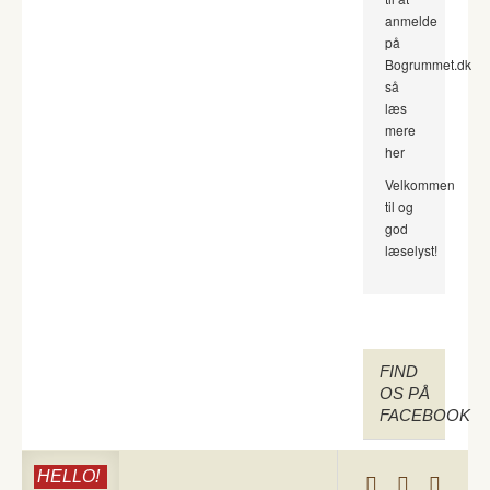
anmelde
på
Bogrummet.dk
så
læs
mere
her
Velkommen
til og
god
læselyst!
FIND
OS PÅ
FACEBOOK
HELLO!