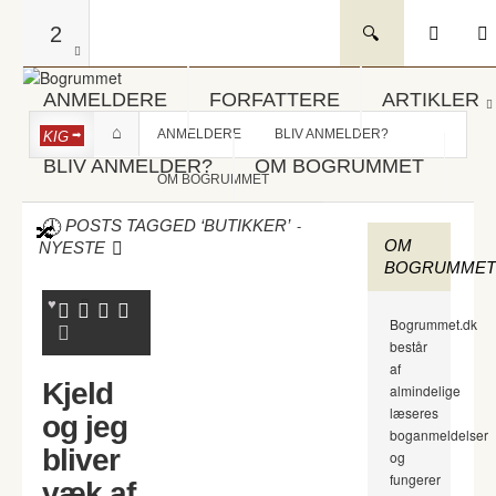
2
ANMELDERE
FORFATTERE
ARTIKLER
ANMELDERE
BLIV ANMELDER?
KIG
BLIV ANMELDER?
OM BOGRUMMET
OM BOGRUMMET
-
POSTS TAGGED ‘BUTIKKER’
OM
NYESTE
BOGRUMMET
Bogrummet.dk
består
af
Kjeld
almindelige
læseres
og jeg
boganmeldelser
bliver
og
fungerer
væk af