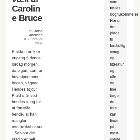
som
Carolin
fælles
boghukommelse.
e Bruce
Her er
der
af
Carina
plads
Sørensen
til
d. 7. februar
2007
forskellig
Klokken er ikke
smag
engang 5 denne
og
lørdag morgen,
litteratur
da pigen, som er
og
hovedpersonen i
alle
bogen, vågner.
de
Hendes tøjdyr
fine
Kjeld står ved
bøger
hendes seng for
du
at fortælle
ikke
hende, at han
kan
mangler
finde
overtræksbukser
på
. Selvom det
mest-
stadig er helt
solgte