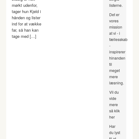
mørkt udenfor,
listerne.
tager hun Kjeld i
Det er
hånden og lister
vores
ind for at vække
mission
far, så han kan
at vi - i
tage med […]
fællesskab
-
inspirerer
hinanden
til
meget
mere
læsning.
Vil du
vide
mere
så klik
her
Har
du lyst
til at