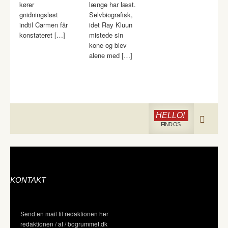
kører
længe har læst.
gnidningsløst
Selvbiografisk,
indtil Carmen får
idet Ray Kluun
konstateret […]
mistede sin
kone og blev
alene med […]
HELLO!
FIND OS
KONTAKT
Send en mail til redaktionen her
redaktionen / at / bogrummet.dk