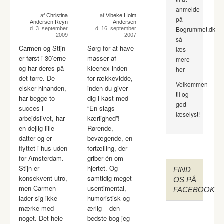
anmelde
af
Christina
af
Vibeke Holm
på
Andersen Reyn
Andersen
Bogrummet.dk
d. 3. september
d. 16. september
2009
2007
så
Carmen og Stijn
Sørg for at have
læs
er først i 30’erne
masser af
mere
og har deres på
kleenex inden
her
det tørre. De
for rækkevidde,
Velkommen
elsker hinanden,
inden du giver
til og
har begge to
dig i kast med
god
succes i
“En slags
læselyst!
arbejdslivet, har
kærlighed”!
en dejlig lille
Rørende,
datter og er
bevægende, en
flyttet i hus uden
fortælling, der
for Amsterdam.
griber én om
Stijn er
hjertet. Og
FIND
konsekvent utro,
samtidig meget
OS PÅ
men Carmen
usentimental,
FACEBOOK
lader sig ikke
humoristisk og
mærke med
ærlig – den
noget. Det hele
bedste bog jeg