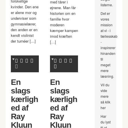
forskellige
med tårer i
listerne.
kvinder. Den ene
øjnene. Man får
er alene mor og
historien om en
Det er
underviser som
familie hvor
vores
gymnasielærer,
moderen
mission
den anden er en
kæmper kampen
at vi - i
kendt violinist
imod kræften
fællesskab
der turnéer […]
[…]
-
inspirerer
hinanden
til
meget
mere
læsning.
En
En
Vil du
slags
slags
vide
mere
kærligh
kærligh
så klik
ed af
ed af
her
Ray
Ray
Har
du lyst
Kluun
Kluun
til at