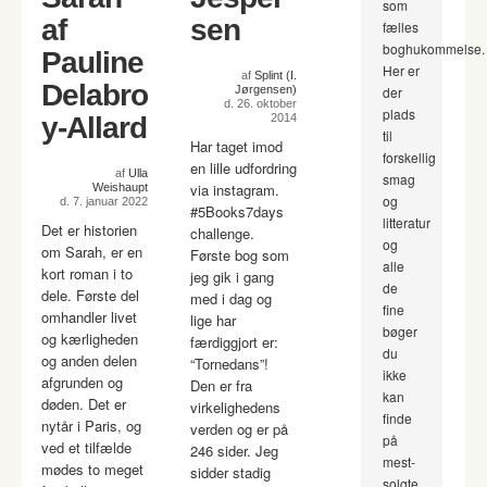
som
af
sen
fælles
boghukommelse.
Pauline
Her er
af
Splint (I.
Delabro
Jørgensen)
der
d. 26. oktober
plads
y-Allard
2014
til
Har taget imod
forskellig
en lille udfordring
af
Ulla
smag
via instagram.
Weishaupt
og
d. 7. januar 2022
#5Books7days
litteratur
Det er historien
challenge.
og
om Sarah, er en
Første bog som
alle
kort roman i to
jeg gik i gang
de
dele. Første del
med i dag og
fine
omhandler livet
lige har
bøger
og kærligheden
færdiggjort er:
du
og anden delen
“Tornedans”!
ikke
afgrunden og
Den er fra
kan
døden. Det er
virkelighedens
finde
nytår i Paris, og
verden og er på
på
ved et tilfælde
246 sider. Jeg
mest-
mødes to meget
sidder stadig
solgte