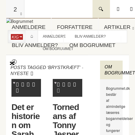
2
ANMELDERE
FORFATTERE
ARTIKLER
ANMELDERE
BLIV ANMELDER?
KIG
BLIV ANMELDER?
OM BOGRUMMET
OM BOGRUMMET
OM
-
POSTS TAGGED ‘BRYSTKRÆFT’
BOGRUMMET
NYESTE
Bogrummet.dk
består
af
Det er
Torned
almindelige
læseres
historie
ans af
boganmeldelser
n om
Tonny
og
fungerer
Sarah
Jesper