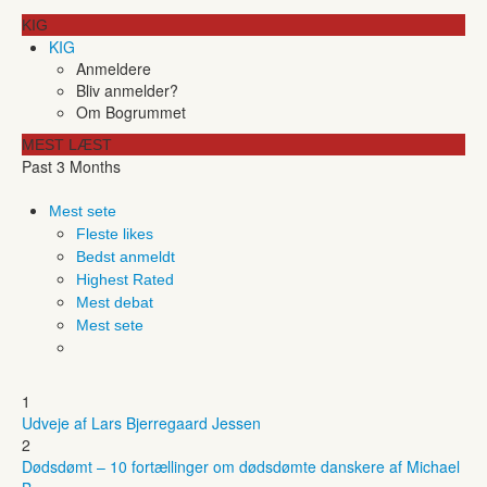
KIG
KIG
Anmeldere
Bliv anmelder?
Om Bogrummet
MEST LÆST
Past 3 Months
Mest sete
Fleste likes
Bedst anmeldt
Highest Rated
Mest debat
Mest sete
1
Udveje af Lars Bjerregaard Jessen
2
Dødsdømt – 10 fortællinger om dødsdømte danskere af Michael