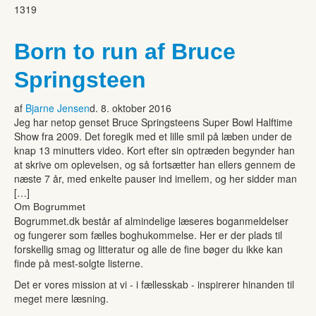
1319
Born to run af Bruce
Springsteen
af
Bjarne Jensen
d. 8. oktober 2016
Jeg har netop genset Bruce Springsteens Super Bowl Halftime
Show fra 2009. Det foregik med et lille smil på læben under de
knap 13 minutters video. Kort efter sin optræden begynder han
at skrive om oplevelsen, og så fortsætter han ellers gennem de
næste 7 år, med enkelte pauser ind imellem, og her sidder man
[…]
Om Bogrummet
Bogrummet.dk består af almindelige læseres boganmeldelser
og fungerer som fælles boghukommelse. Her er der plads til
forskellig smag og litteratur og alle de fine bøger du ikke kan
finde på mest-solgte listerne.
Det er vores mission at vi - i fællesskab - inspirerer hinanden til
meget mere læsning.