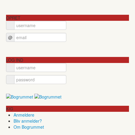
OPRET
@
LOG IND
KIG
Anmeldere
Bliv anmelder?
Om Bogrummet