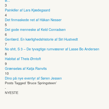
B...
3
Painkiller af Lars Kjædegaard
4
Det finmaskede net af Håkan Nesser
5
Det gode menneske af Keld Conradsen
6
Genfærd. En kærlighedshistorie af Siri Hustvedt
7
No shit, S 3 – De tyvagtige rumvæsner af Lasse Bo Andersen
8
Habitat af Theis Ørntoft
9
Grænseløs af Katja Ranvits
10
Dino på nye eventyr af Søren Jessen
Posts Tagged ‘Bruce Springsteen’
-
NYESTE