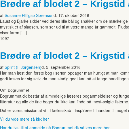
Brødre af blodet 2 – Krigstid
af
Susanne Hilligsø Sørensen
d. 17. oktober 2016
Laust og Bjarke sidder ved deres lille bål og snakker om de mærkelige o
mystisk et af slagsen, som ser ud til at være mange år gammelt. Pluds
viser faren […]
1097
Brødre af blodet 2 – Krigstid
af
Splint (I. Jørgensen)
d. 5. september 2016
Har man læst den første bog i serien opdager man hurtigt at man komm
godt læses for sig selv, da man stadig godt kan nå at fange handlinge
Om Bogrummet
Bogrummet.dk består af almindelige læseres boganmeldelser og funger
litteratur og alle de fine bøger du ikke kan finde på mest-solgte listerne
Det er vores mission at vi - i fællesskab - inspirerer hinanden til mege
Vil du vide mere så klik her
Har du lyst til at anmelde på Bogrummet.dk så læs mere her