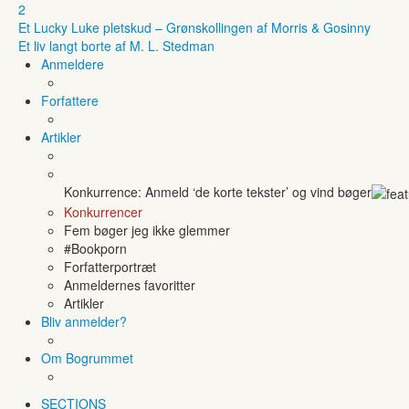
2
Et Lucky Luke pletskud – Grønskollingen af Morris & Gosinny
Et liv langt borte af M. L. Stedman
Anmeldere
Forfattere
Artikler
Konkurrence: Anmeld ‘de korte tekster’ og vind bøger
Konkurrencer
Fem bøger jeg ikke glemmer
#Bookporn
Forfatterportræt
Anmeldernes favoritter
Artikler
Bliv anmelder?
Om Bogrummet
SECTIONS