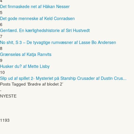
4
Det finmaskede net af Håkan Nesser
5
Det gode menneske af Keld Conradsen
6
Genfærd. En kærlighedshistorie af Siri Hustvedt
7
No shit, S 3 – De tyvagtige rumvæsner af Lasse Bo Andersen
8
Grænseløs af Katja Ranvits
9
Husker du? af Mette Lisby
10
Slip ud af spillet 2- Mysteriet på Starship Crusader af Dustin Crus...
Posts Tagged ‘Brødre af blodet 2’
-
NYESTE
1193