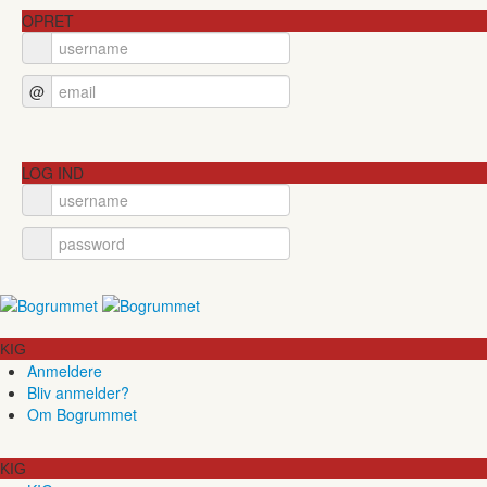
OPRET
@
LOG IND
KIG
Anmeldere
Bliv anmelder?
Om Bogrummet
KIG