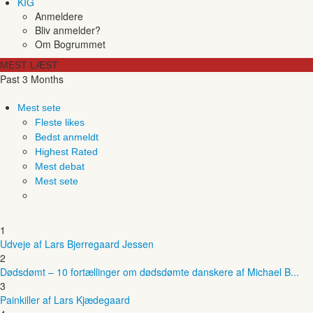
KIG
Anmeldere
Bliv anmelder?
Om Bogrummet
MEST LÆST
Past 3 Months
Mest sete
Fleste likes
Bedst anmeldt
Highest Rated
Mest debat
Mest sete
1
Udveje af Lars Bjerregaard Jessen
2
Dødsdømt – 10 fortællinger om dødsdømte danskere af Michael B...
3
Painkiller af Lars Kjædegaard