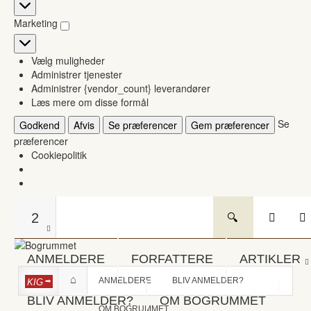
Statistikker
Marketing
Marketing
Vælg muligheder
Administrer tjenester
Administrer {vendor_count} leverandører
Læs mere om disse formål
Se
Godkend
Afvis
Se præferencer
Gem præferencer
præferencer
Cookiepolitik
2
ANMELDERE
FORFATTERE
ARTIKLER
ANMELDERE
BLIV ANMELDER?
KIG
BLIV ANMELDER?
OM BOGRUMMET
OM BOGRUMMET