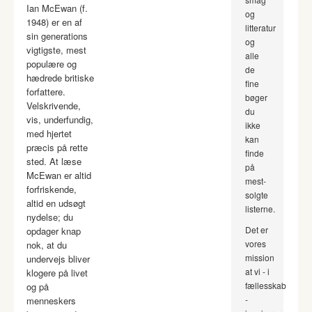
Ian McEwan (f.
og
1948) er en af
litteratur
sin generations
og
vigtigste, mest
alle
populære og
de
hædrede britiske
fine
forfattere.
bøger
Velskrivende,
du
vis, underfundig,
ikke
med hjertet
kan
præcis på rette
finde
sted. At læse
på
McEwan er altid
mest-
forfriskende,
solgte
altid en udsøgt
listerne.
nydelse; du
Det er
opdager knap
vores
nok, at du
mission
undervejs bliver
at vi - i
klogere på livet
fællesskab
og på
-
menneskers