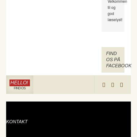
Velkommen
til og
god
læselyst!
FIND
OS PÅ
FACEBOOK
HELLO!
FIND OS
KONTAKT