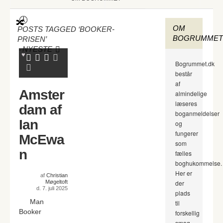
OM
POSTS TAGGED ‘BOOKER-
BOGRUMMET
PRISEN’
-
NYESTE
Bogrummet.dk
består
af
Amster
almindelige
læseres
dam af
boganmeldelser
Ian
og
fungerer
McEwa
som
n
fælles
boghukommelse.
Her er
af
Christian
Møgeltoft
der
d. 7. juli 2025
plads
Man
til
Booker
forskellig
smag