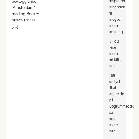
inspirerer
bevæggrunde.
hinanden
“Amsterdam”
til
modtog Booker-
meget
prisen i 1998
mere
[…]
læsning.
Vil du
vide
mere
så klik
her
Har
du lyst
til at
anmelde
på
Bogrummet.dk
så
læs
mere
her