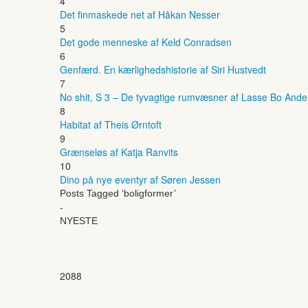
4
Det finmaskede net af Håkan Nesser
5
Det gode menneske af Keld Conradsen
6
Genfærd. En kærlighedshistorie af Siri Hustvedt
7
No shit, S 3 – De tyvagtige rumvæsner af Lasse Bo And
8
Habitat af Theis Ørntoft
9
Grænseløs af Katja Ranvits
10
Dino på nye eventyr af Søren Jessen
Posts Tagged ‘boligformer’
-
NYESTE
2088