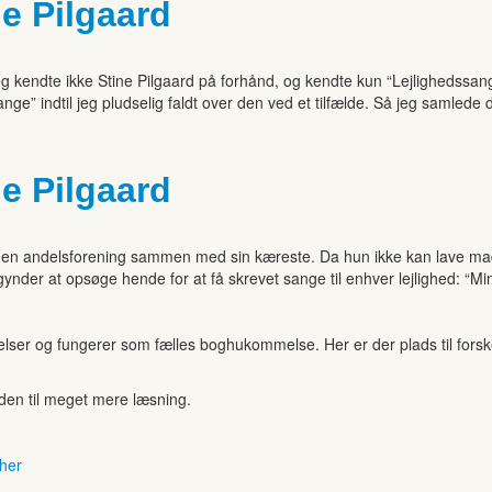
e Pilgaard
eg kendte ikke Stine Pilgaard på forhånd, og kendte kun “Lejlighedssan
e” indtil jeg pludselig faldt over den ved et tilfælde. Så jeg samlede
e Pilgaard
nd i en andelsforening sammen med sin kæreste. Da hun ikke kan lave mad
der at opsøge hende for at få skrevet sange til enhver lejlighed: “Mi
r og fungerer som fælles boghukommelse. Her er der plads til forskell
anden til meget mere læsning.
 her