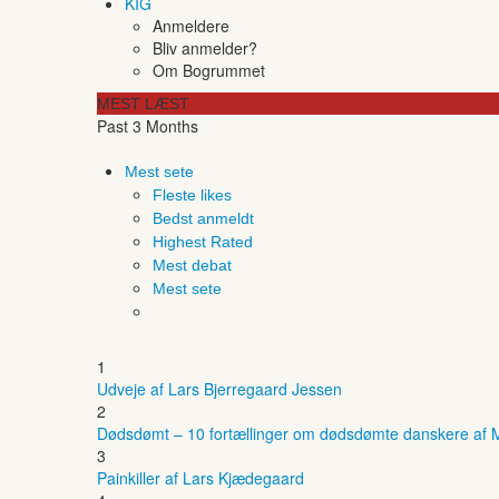
KIG
Anmeldere
Bliv anmelder?
Om Bogrummet
MEST LÆST
Past 3 Months
Mest sete
Fleste likes
Bedst anmeldt
Highest Rated
Mest debat
Mest sete
1
Udveje af Lars Bjerregaard Jessen
2
Dødsdømt – 10 fortællinger om dødsdømte danskere af M
3
Painkiller af Lars Kjædegaard