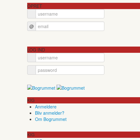
OPRET
@
LOG IND
KIG
Anmeldere
Bliv anmelder?
Om Bogrummet
KIG