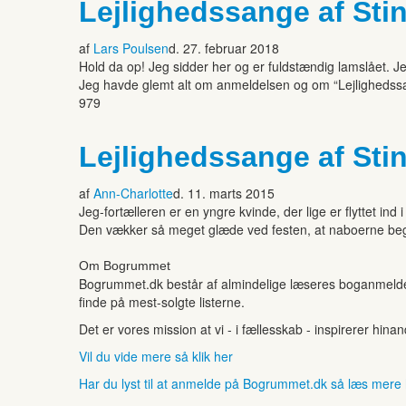
Lejlighedssange af Stin
af
Lars Poulsen
d. 27. februar 2018
Hold da op! Jeg sidder her og er fuldstændig lamslået. J
Jeg havde glemt alt om anmeldelsen og om “Lejlighedssang
979
Lejlighedssange af Stin
af
Ann-Charlotte
d. 11. marts 2015
Jeg-fortælleren er en yngre kvinde, der lige er flyttet i
Den vækker så meget glæde ved festen, at naboerne begyn
Om Bogrummet
Bogrummet.dk består af almindelige læseres boganmeldelse
finde på mest-solgte listerne.
Det er vores mission at vi - i fællesskab - inspirerer hin
Vil du vide mere så klik her
Har du lyst til at anmelde på Bogrummet.dk så læs mere