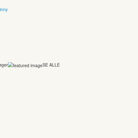
inny
bøger
SE ALLE