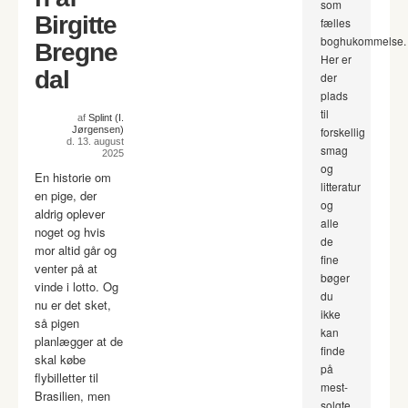
som
Birgitte
fælles
boghukommelse.
Bregne
Her er
dal
der
plads
til
af
Splint (I.
Jørgensen)
forskellig
d. 13. august
smag
2025
og
En historie om
litteratur
en pige, der
og
aldrig oplever
alle
noget og hvis
de
mor altid går og
fine
venter på at
bøger
vinde i lotto. Og
du
nu er det sket,
ikke
så pigen
kan
planlægger at de
finde
skal købe
på
flybilletter til
mest-
Brasilien, men
solgte