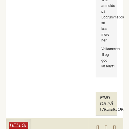
anmelde
på
Bogrummet.dk
så
læs
mere
her
Velkommen
til og
god
læselyst!
FIND
OS PÅ
FACEBOOK
HELLO!