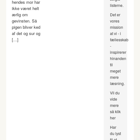
hendes mor har
listerne.
ikke været helt
ærlig om
Det er
gevinsten. Så
vores
pigen bliver ked
mission
af det og sur og
at vi - i
[…]
fællesskab
-
inspirerer
hinanden
til
meget
mere
læsning.
Vil du
vide
mere
så klik
her
Har
du lyst
til at