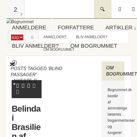
2
ANMELDERE
FORFATTERE
ARTIKLER
ANMELDERE
BLIV ANMELDER?
KIG
BLIV ANMELDER?
OM BOGRUMMET
OM BOGRUMMET
OM
POSTS TAGGED ‘BLIND
BOGRUMMET
PASSAGER’
-
NYESTE
Bogrummet.dk
består
af
Belinda
almindelige
læseres
i
boganmeldelser
Brasilie
og
fungerer
n af