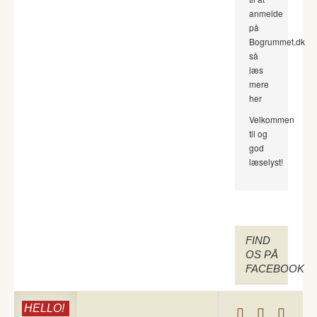
anmelde
på
Bogrummet.dk
så
læs
mere
her
Velkommen
til og
god
læselyst!
FIND
OS PÅ
FACEBOOK
HELLO!