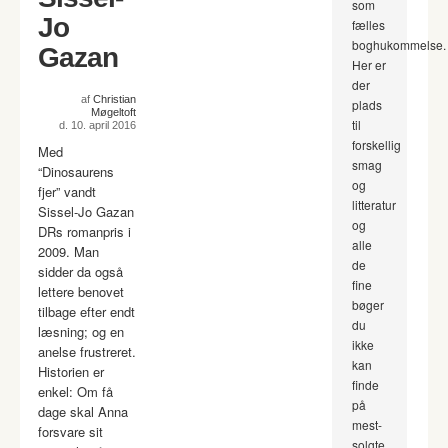
som
Jo
fælles
boghukommelse.
Gazan
Her er
der
af
Christian
plads
Møgeltoft
til
d. 10. april 2016
forskellig
Med
smag
“Dinosaurens
og
fjer” vandt
litteratur
Sissel-Jo Gazan
og
DRs romanpris i
alle
2009. Man
de
sidder da også
fine
lettere benovet
bøger
tilbage efter endt
du
læsning; og en
ikke
anelse frustreret.
kan
Historien er
finde
enkel: Om få
på
dage skal Anna
mest-
forsvare sit
solgte