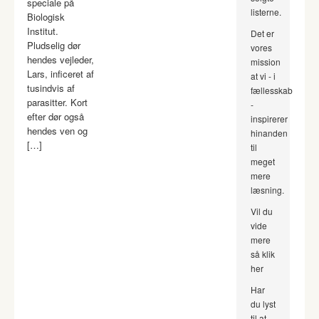
speciale på
listerne.
Biologisk
Institut.
Det er
Pludselig dør
vores
hendes vejleder,
mission
Lars, inficeret af
at vi - i
tusindvis af
fællesskab
parasitter. Kort
-
efter dør også
inspirerer
hendes ven og
hinanden
[…]
til
meget
mere
læsning.
Vil du
vide
mere
så klik
her
Har
du lyst
til at