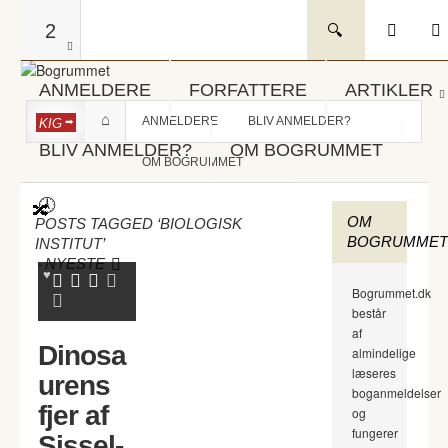
2
ANMELDERE
FORFATTERE
ARTIKLER
ANMELDERE
BLIV ANMELDER?
KIG
BLIV ANMELDER?
OM BOGRUMMET
OM BOGRUMMET
OM
POSTS TAGGED ‘BIOLOGISK
BOGRUMMET
INSTITUT’
-
NYESTE
Bogrummet.dk
består
af
Dinosa
almindelige
læseres
urens
boganmeldelser
fjer af
og
fungerer
Sissel-