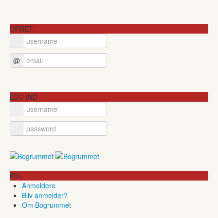
OPRET
@
LOG IND
KIG
Anmeldere
Bliv anmelder?
Om Bogrummet