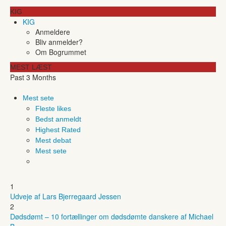
KIG
KIG
Anmeldere
Bliv anmelder?
Om Bogrummet
MEST LÆST
Past 3 Months
Mest sete
Fleste likes
Bedst anmeldt
Highest Rated
Mest debat
Mest sete
1
Udveje af Lars Bjerregaard Jessen
2
Dødsdømt – 10 fortællinger om dødsdømte danskere af Michael