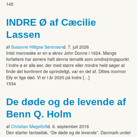
145
INDRE Ø af Cæcilie
Lassen
af
Susanne Hilligsø Sørensen
d. 7. juli 2026
Intet menneske er en ø skrev John Donne i 1624. Mange
forfattere har senere haft denne tematik som omdrejningspunkt.
I Indre ø er alle øer, der med større eller mindre held søger at
finde det kontinent de oprindeligt, var en del af. Dittes mormor
Elly er lige død. Vi er i år 2020 på Indre […]
1534
De døde og de levende af
Benn Q. Holm
af
Christian Møgeltoft
d. 6. september 2016
Den starter fantastisk, “De døde og de levende”. Danmark under