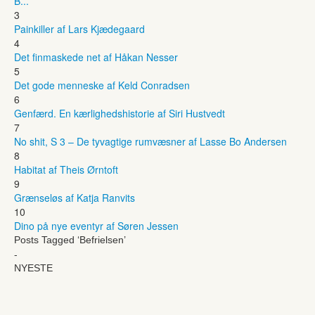
B...
3
Painkiller af Lars Kjædegaard
4
Det finmaskede net af Håkan Nesser
5
Det gode menneske af Keld Conradsen
6
Genfærd. En kærlighedshistorie af Siri Hustvedt
7
No shit, S 3 – De tyvagtige rumvæsner af Lasse Bo Andersen
8
Habitat af Theis Ørntoft
9
Grænseløs af Katja Ranvits
10
Dino på nye eventyr af Søren Jessen
Posts Tagged ‘Befrielsen’
-
NYESTE