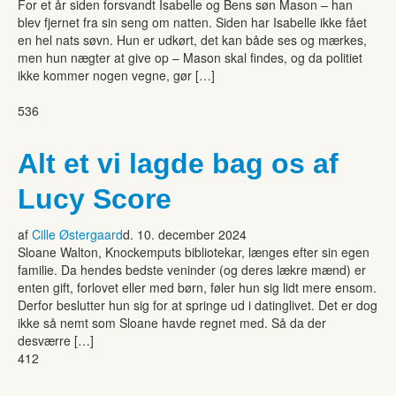
For et år siden forsvandt Isabelle og Bens søn Mason – han
blev fjernet fra sin seng om natten. Siden har Isabelle ikke fået
en hel nats søvn. Hun er udkørt, det kan både ses og mærkes,
men hun nægter at give op – Mason skal findes, og da politiet
ikke kommer nogen vegne, gør […]
536
Alt et vi lagde bag os af
Lucy Score
af
Cille Østergaard
d. 10. december 2024
Sloane Walton, Knockemputs bibliotekar, længes efter sin egen
familie. Da hendes bedste veninder (og deres lækre mænd) er
enten gift, forlovet eller med børn, føler hun sig lidt mere ensom.
Derfor beslutter hun sig for at springe ud i datinglivet. Det er dog
ikke så nemt som Sloane havde regnet med. Så da der
desværre […]
412