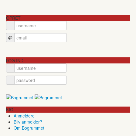
OPRET
@
LOG IND
KIG
Anmeldere
Bliv anmelder?
Om Bogrummet