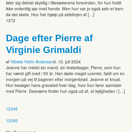
føler sig delvist skyldig i lillesøsterens forsvinden, for hun holdt
ikke ordentlig øje med hende. Men hun var jo også selv et barn
da det skete. Hun har hjælp på sidelinjen af […]
1272
Dage efter Pierre af
Virginie Grimaldi
af
Vibeke Holm Andersen
d. 12. juli 2024
Jeanne har mistet sin mand, sin livsledsager, Pierre, som hun
har været gift med i 50 år. Han døde meget uventet, faldt om en
morgen på vej til bageren efter morgenbrød. Jeanne er knust.
Hun besøger hans gravsted hver dag, hvor hun fører samtaler
med Pierre. Desværre finder hun også ud af, at lejligheden i […]
1
2
3
4
5
1
2
3
4
5