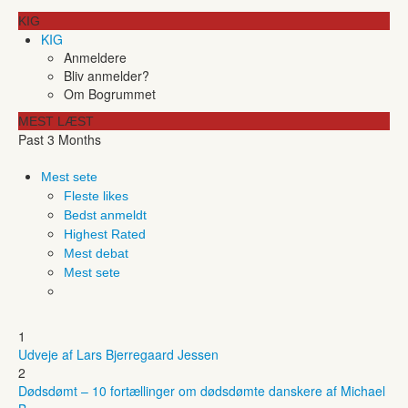
KIG
KIG
Anmeldere
Bliv anmelder?
Om Bogrummet
MEST LÆST
Past 3 Months
Mest sete
Fleste likes
Bedst anmeldt
Highest Rated
Mest debat
Mest sete
1
Udveje af Lars Bjerregaard Jessen
2
Dødsdømt – 10 fortællinger om dødsdømte danskere af Michael