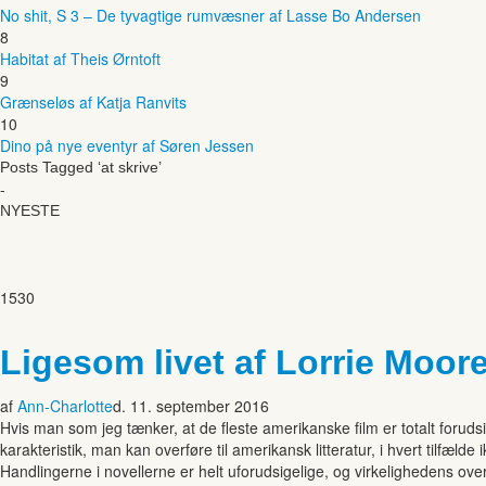
No shit, S 3 – De tyvagtige rumvæsner af Lasse Bo Andersen
8
Habitat af Theis Ørntoft
9
Grænseløs af Katja Ranvits
10
Dino på nye eventyr af Søren Jessen
Posts Tagged ‘at skrive’
-
NYESTE
1530
Ligesom livet af Lorrie Moor
af
Ann-Charlotte
d. 11. september 2016
Hvis man som jeg tænker, at de fleste amerikanske film er totalt forudsig
karakteristik, man kan overføre til amerikansk litteratur, i hvert tilfæl
Handlingerne i novellerne er helt uforudsigelige, og virkelighedens ove