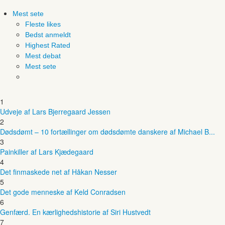
Mest sete
Fleste likes
Bedst anmeldt
Highest Rated
Mest debat
Mest sete
1
Udveje af Lars Bjerregaard Jessen
2
Dødsdømt – 10 fortællinger om dødsdømte danskere af Michael B...
3
Painkiller af Lars Kjædegaard
4
Det finmaskede net af Håkan Nesser
5
Det gode menneske af Keld Conradsen
6
Genfærd. En kærlighedshistorie af Siri Hustvedt
7