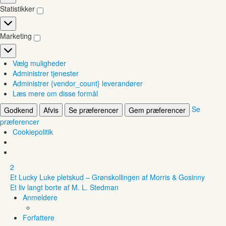
Statistikker
Statistikker
Marketing
Marketing
Vælg muligheder
Administrer tjenester
Administrer {vendor_count} leverandører
Læs mere om disse formål
Se
Godkend
Afvis
Se præferencer
Gem præferencer
præferencer
Cookiepolitik
2
Et Lucky Luke pletskud – Grønskollingen af Morris & Gosinny
Et liv langt borte af M. L. Stedman
Anmeldere
Forfattere