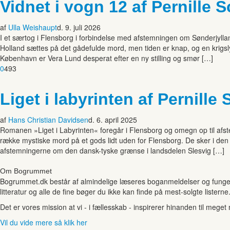
Vidnet i vogn 12 af Pernille 
af
Ulla Weishaupt
d. 9. juli 2026
I et særtog i Flensborg i forbindelse med afstemningen om Sønderjylla
Holland sættes på det gådefulde mord, men tiden er knap, og en krigsl
København er Vera Lund desperat efter en ny stilling og smør […]
0
493
Liget i labyrinten af Pernille
af
Hans Christian Davidsen
d. 6. april 2025
Romanen »Liget i Labyrinten« foregår i Flensborg og omegn op til afs
række mystiske mord på et gods lidt uden for Flensborg. De sker i den t
afstemningerne om den dansk-tyske grænse i landsdelen Slesvig […]
Om Bogrummet
Bogrummet.dk består af almindelige læseres boganmeldelser og funger
litteratur og alle de fine bøger du ikke kan finde på mest-solgte listerne
Det er vores mission at vi - i fællesskab - inspirerer hinanden til mege
Vil du vide mere så klik her