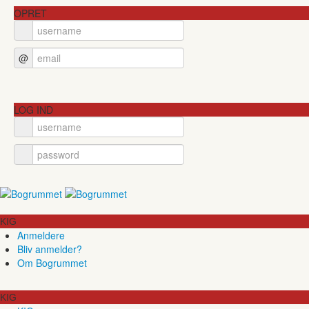
OPRET
@
LOG IND
KIG
Anmeldere
Bliv anmelder?
Om Bogrummet
KIG