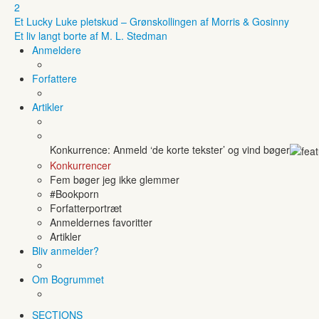
2
Et Lucky Luke pletskud – Grønskollingen af Morris & Gosinny
Et liv langt borte af M. L. Stedman
Anmeldere
Forfattere
Artikler
Konkurrence: Anmeld ‘de korte tekster’ og vind bøger
Konkurrencer
Fem bøger jeg ikke glemmer
#Bookporn
Forfatterportræt
Anmeldernes favoritter
Artikler
Bliv anmelder?
Om Bogrummet
SECTIONS