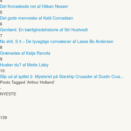
4
Det finmaskede net af Håkan Nesser
5
Det gode menneske af Keld Conradsen
6
Genfærd. En kærlighedshistorie af Siri Hustvedt
7
No shit, S 3 – De tyvagtige rumvæsner af Lasse Bo Andersen
8
Grænseløs af Katja Ranvits
9
Husker du? af Mette Lisby
10
Slip ud af spillet 2- Mysteriet på Starship Crusader af Dustin Crus...
Posts Tagged ‘Arthur Holland’
-
NYESTE
139