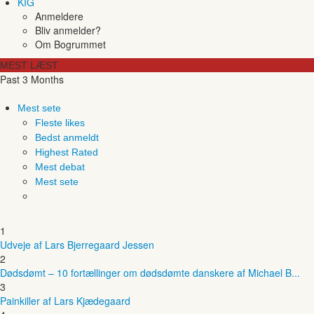
KIG
Anmeldere
Bliv anmelder?
Om Bogrummet
MEST LÆST
Past 3 Months
Mest sete
Fleste likes
Bedst anmeldt
Highest Rated
Mest debat
Mest sete
1
Udveje af Lars Bjerregaard Jessen
2
Dødsdømt – 10 fortællinger om dødsdømte danskere af Michael B...
3
Painkiller af Lars Kjædegaard