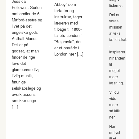
Jessica
Abbey” som
listerne.
Fellowes. Serien
forfatter og
omhandler de 6
Det er
instruktør, tager
Mitford-søstre og
vores
læseren med
livet på det
mission
tilbage til 1800-
engelske gods
at vi - i
tallets London i
Asthall Manor.
fællesskab
”Belgravia”, der
Det er på
-
er et område i
godset, at man
inspirerer
London nær […]
finder de rige
hinanden
leve det
til
glamourøse liv;
meget
livlig musik,
mere
finurlige
læsning.
selskabslege og
Vil du
overklassens
vide
smukke unge
mere
[…]
så klik
her
Har
du lyst
til at