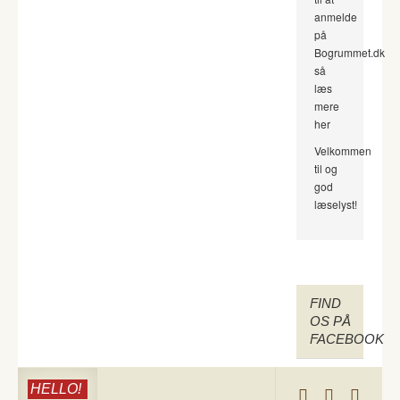
anmelde
på
Bogrummet.dk
så
læs
mere
her
Velkommen
til og
god
læselyst!
FIND
OS PÅ
FACEBOOK
HELLO!