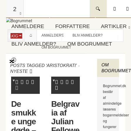
2
ANMELDERE
FORFATTERE
ARTIKLER
ANMELDERE
BLIV ANMELDER?
KIG
BLIV ANMELDER?
OM BOGRUMMET
OM BOGRUMMET
OM
-
POSTS TAGGED ‘ARISTOKRATI’
BOGRUMMET
NYESTE
Bogrummet.dk
består
af
De
Belgrav
almindelige
læseres
smukk
ia af
boganmeldelser
e unge
Julian
og
fungerer
døde –
Fellowe