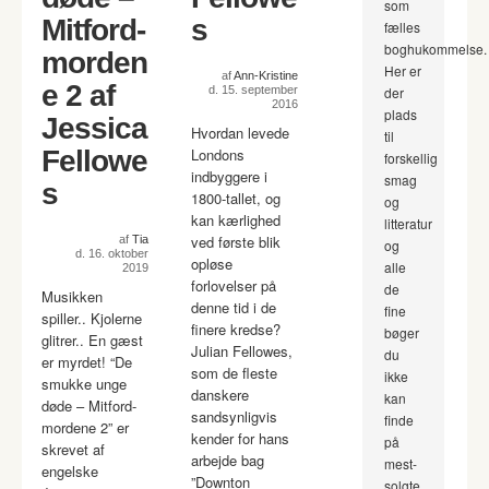
som
Mitford-
s
fælles
boghukommelse.
morden
Her er
af
Ann-Kristine
e 2 af
d. 15. september
der
2016
plads
Jessica
Hvordan levede
til
Fellowe
Londons
forskellig
indbyggere i
smag
s
1800-tallet, og
og
kan kærlighed
litteratur
ved første blik
af
Tia
og
d. 16. oktober
opløse
alle
2019
forlovelser på
de
Musikken
denne tid i de
fine
spiller.. Kjolerne
finere kredse?
bøger
glitrer.. En gæst
Julian Fellowes,
du
er myrdet! “De
som de fleste
ikke
smukke unge
danskere
kan
døde – Mitford-
sandsynligvis
finde
mordene 2” er
kender for hans
på
skrevet af
arbejde bag
mest-
engelske
”Downton
solgte