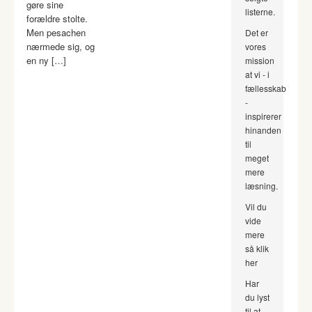
gøre sine
listerne.
forældre stolte.
Men pesachen
Det er
nærmede sig, og
vores
en ny […]
mission
at vi - i
fællesskab
-
inspirerer
hinanden
til
meget
mere
læsning.
Vil du
vide
mere
så klik
her
Har
du lyst
til at