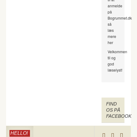
anmelde
på
Bogrummet.dk
så
læs
mere
her
Velkommen
til og
god
læselyst!
FIND
OS PÅ
FACEBOOK
HELLO!