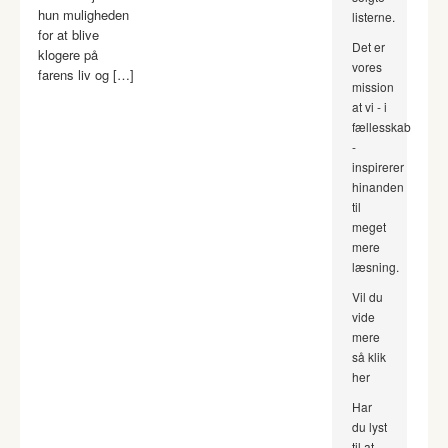
hun muligheden
listerne.
for at blive
Det er
klogere på
vores
farens liv og […]
mission
at vi - i
fællesskab
-
inspirerer
hinanden
til
meget
mere
læsning.
Vil du
vide
mere
så klik
her
Har
du lyst
til at