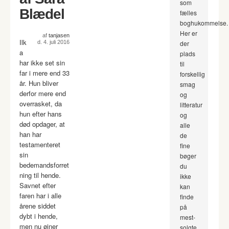
som
Blædel
fælles
boghukommelse.
Her er
af
tanjasen
Ilk
d. 4. juli 2016
der
a
plads
har ikke set sin
til
far i mere end 33
forskellig
år. Hun bliver
smag
derfor mere end
og
overrasket, da
litteratur
hun efter hans
og
død opdager, at
alle
han har
de
testamenteret
fine
sin
bøger
bedemandsforret
du
ning til hende.
ikke
Savnet efter
kan
faren har i alle
finde
årene siddet
på
dybt i hende,
mest-
men nu øjner
solgte