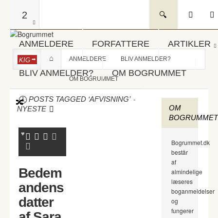
2
ANMELDERE
FORFATTERE
ARTIKLER
ANMELDERE
BLIV ANMELDER?
KIG
BLIV ANMELDER?
OM BOGRUMMET
OM BOGRUMMET
-
POSTS TAGGED ‘AFVISNING’
OM
NYESTE
BOGRUMMET
Bogrummet.dk
består
af
Bedem
almindelige
læseres
andens
boganmeldelser
datter
og
fungerer
af Sara