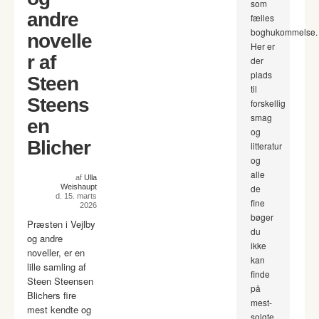
som
andre
fælles
boghukommelse.
novelle
Her er
r af
der
plads
Steen
til
Steens
forskellig
smag
en
og
Blicher
litteratur
og
alle
af
Ulla
Weishaupt
de
d. 15. marts
fine
2026
bøger
Præsten i Vejlby
du
og andre
ikke
noveller, er en
kan
lille samling af
finde
Steen Steensen
på
Blichers fire
mest-
mest kendte og
solgte