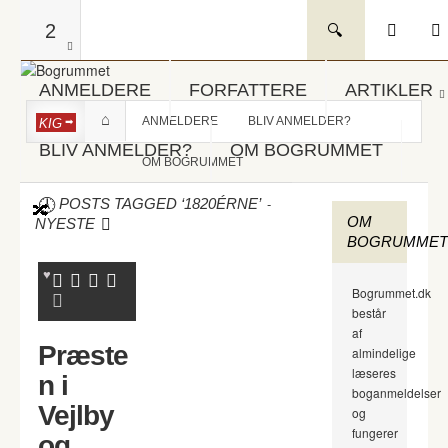
2
ANMELDERE
FORFATTERE
ARTIKLER
ANMELDERE
BLIV ANMELDER?
KIG
BLIV ANMELDER?
OM BOGRUMMET
OM BOGRUMMET
-
POSTS TAGGED ‘1820ÉRNE’
OM
NYESTE
BOGRUMMET
Bogrummet.dk
består
af
Præste
almindelige
læseres
n i
boganmeldelser
Vejlby
og
fungerer
og