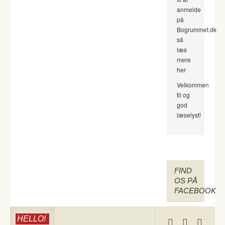
anmelde
på
Bogrummet.dk
så
læs
mere
her
Velkommen
til og
god
læselyst!
FIND
OS PÅ
FACEBOOK
HELLO!