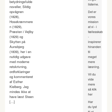
betydningsfulde
listerne.
noveller, Sildig
opvågnen
Det er
(1828),
vores
Hosekræmmere
mission
n (1829),
at vi - i
Præsten i Vejlby
fællesskab
(1829) og
-
Skytten på
inspirerer
Aunsbjerg
hinanden
(1839), her i en
til
nutidig udgave
meget
med moderne
mere
retskrivning,
læsning.
ordforklaringer
Vil du
og kommenteret
vide
af Esther
mere
Kielberg. Jeg
så klik
mindes ikke at
her
have læst Steen
[…]
Har
du lyst
til at