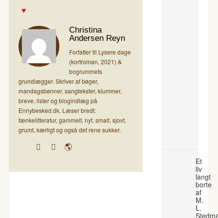
Christina
Andersen Reyn
Forfatter til Lysere dage
(kortroman, 2021) &
bogrummets
grundlægger. Skriver af bøger,
mandagsbønner, sangtekster, klummer,
breve, lister og blogindlæg på
Ennybesked.dk. Læser bredt:
tænkelitteratur, gammelt, nyt, smalt, sjovt,
grumt, kærligt og også det rene sukker.
Et
liv
langt
borte
af
M.
L.
Stedm