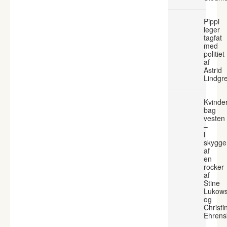
Pippi
leger
tagfat
med
politiet
af
Astrid
Lindgr
Kvinde
bag
vesten
–
i
skygge
af
en
rocker
af
Stine
Lukows
og
Christi
Ehrens