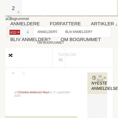
2
ANMELDERE
FORFATTERE
ARTIKLER
ANMELDERE
BLIV ANMELDER?
KIG
BLIV ANMELDER?
OM BOGRUMMET
OM BOGRUMMET
TILFÆLDIG
SE
ALLE
NYESTE
ANMELDELS
af
Christina Andersen Reyn
d.
4. september
2025