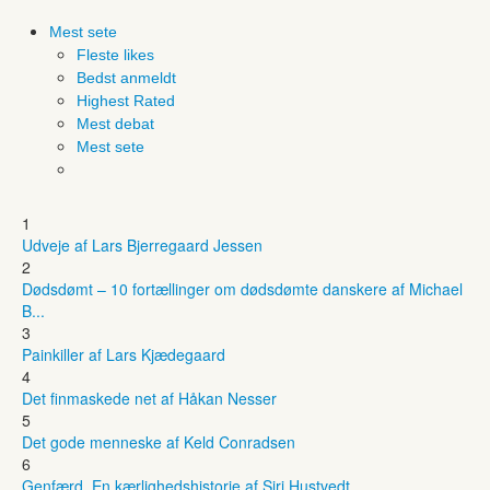
Mest sete
Fleste likes
Bedst anmeldt
Highest Rated
Mest debat
Mest sete
1
Udveje af Lars Bjerregaard Jessen
2
Dødsdømt – 10 fortællinger om dødsdømte danskere af Michael
B...
3
Painkiller af Lars Kjædegaard
4
Det finmaskede net af Håkan Nesser
5
Det gode menneske af Keld Conradsen
6
Genfærd. En kærlighedshistorie af Siri Hustvedt