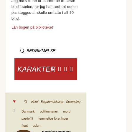
Jeg må vist se at få læst de to første
bind i serien, for jeg har læst, at serien
planlægges at skulle omfatte i alt 10
bind.
Lån bogen på biblioteket
BEDØMMELSE
KARAKTER
,
,
Krimi
Boganmeldelser
Spænding
Danmark
politiromaner
mord
pædofili
hemmelige foreninger
flugt
opium