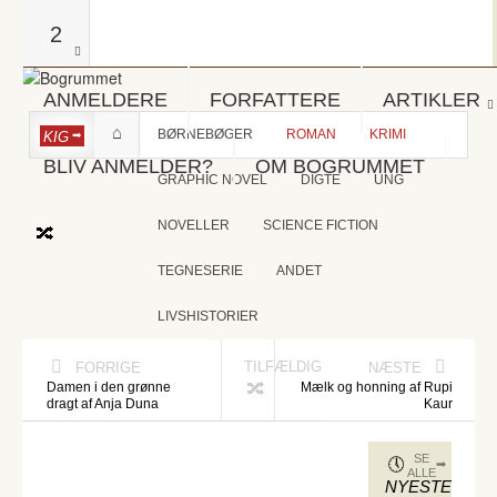
2
ANMELDERE
FORFATTERE
ARTIKLER
BØRNEBØGER
ROMAN
KRIMI
KIG
BLIV ANMELDER?
OM BOGRUMMET
GRAPHIC NOVEL
DIGTE
UNG
NOVELLER
SCIENCE FICTION
TEGNESERIE
ANDET
LIVSHISTORIER
TILFÆLDIG
FORRIGE
NÆSTE
Damen i den grønne
Mælk og honning af Rupi
dragt af Anja Duna
Kaur
SE
ALLE
NYESTE