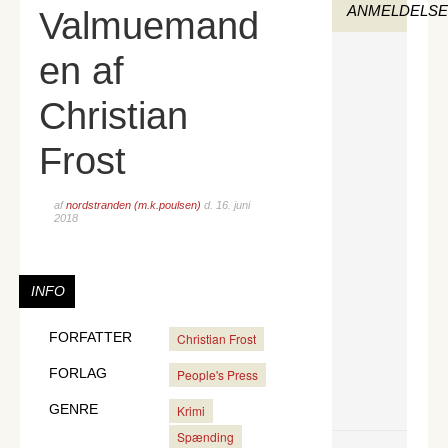
ANMELDELS
Valmuemand
en af
Christian
Frost
af
nordstranden (m.k.poulsen)
d.
16. juni
2018
INFO
FORFATTER
Christian Frost
FORLAG
People's Press
GENRE
Krimi
Spænding