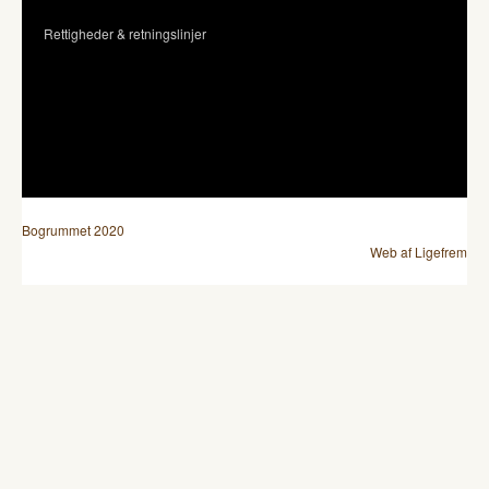
Rettigheder & retningslinjer
Bogrummet 2020
Web af Ligefrem