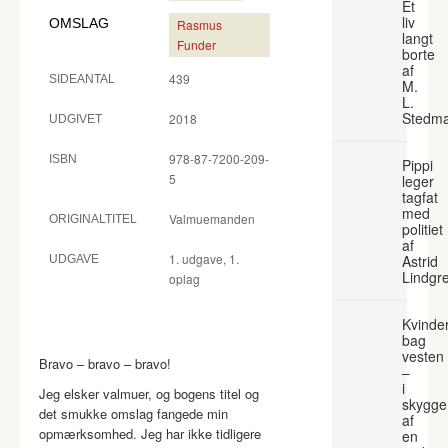
Et
liv
OMSLAG
Rasmus
langt
Funder
borte
af
439
SIDEANTAL
M.
L.
Stedm
2018
UDGIVET
978-87-7200-209-
ISBN
Pippi
5
leger
tagfat
med
Valmuemanden
ORIGINALTITEL
politiet
af
1. udgave, 1.
Astrid
UDGAVE
Lindgr
oplag
Kvinde
bag
vesten
Bravo – bravo – bravo!
–
i
Jeg elsker valmuer, og bogens titel og
skygge
det smukke omslag fangede min
af
opmærksomhed. Jeg har ikke tidligere
en