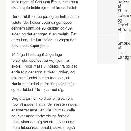
rocker
læst noget af Christian Frost, men ham
af
skal jeg da holde øje med fremadrettet.
Stine
Lukows
Der er fuldt tempo på, og en helt masse
og
twists, der holder spændingen oppe
Christi
gennem samtlige 96 kapitler og 439
Ehrens
sider, og det er noget af en bedrift. Det
er en bog, der kan holde en vågen den
Smørkl
halve nat. Super godt.
af
Lea
16-årige Hania og 9-årige Inga
Landgr
forsvinder sporløst på vej hjem fra
skole. Trods massiv indsats fra politiet
er de to piger som sunket i jorden, og
lokalsamfundet har en teori om, at
Hania er stukket af fra sin plejefamilie
og har lokket lille Inga med sig.
Bog starter i en kold celle i Spanien,
hvor vi møder Hania, der næsten nøgen
er spærret inde i en lille uhumsk celle
og lever under forfærdelige forhold.
Inga, viser det sig senere, lever under
mere luksuriøse forhold, selvom også