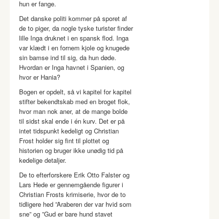
hun er fange.
Det danske politi kommer på sporet af
de to piger, da nogle tyske turister finder
lille Inga druknet i en spansk flod. Inga
var klædt i en fornem kjole og knugede
sin bamse ind til sig, da hun døde.
Hvordan er Inga havnet i Spanien, og
hvor er Hania?
Bogen er opdelt, så vi kapitel for kapitel
stifter bekendtskab med en broget flok,
hvor man nok aner, at de mange bolde
til sidst skal ende i én kurv. Det er på
intet tidspunkt kedeligt og Christian
Frost holder sig fint til plottet og
historien og bruger ikke unødig tid på
kedelige detaljer.
De to efterforskere Erik Otto Falster og
Lars Hede er gennemgående figurer i
Christian Frosts krimiserie, hvor de to
tidligere hed ”Araberen der var hvid som
sne” og ”Gud er bare hund stavet