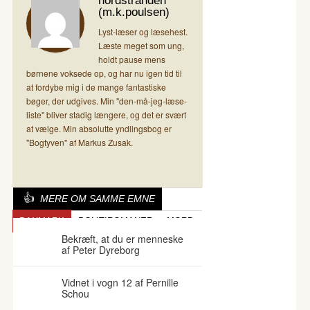
nordstranden
(m.k.poulsen)
Lyst-læser og læsehest.
Læste meget som ung,
holdt pause mens
børnene voksede op, og har nu igen tid til
at fordybe mig i de mange fantastiske
bøger, der udgives. Min "den-må-jeg-læse-
liste" bliver stadig længere, og det er svært
at vælge. Min absolutte yndlingsbog er
"Bogtyven" af Markus Zusak.
MERE OM SAMME EMNE
DANMARK
POLITIROMANER
MORD
Bekræft, at du er menneske
af Peter Dyreborg
Vidnet i vogn 12 af Pernille
Schou