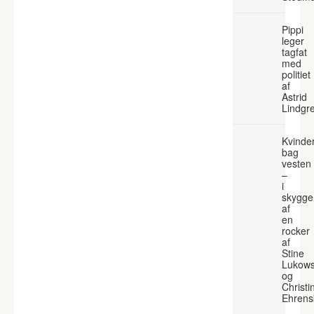
Pippi
leger
tagfat
med
politiet
af
Astrid
Lindgr
Kvinde
bag
vesten
–
i
skygge
af
en
rocker
af
Stine
Lukows
og
Christi
Ehrens