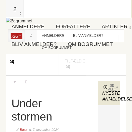
2
ANMELDERE
FORFATTERE
ARTIKLER
ANMELDERE
BLIV ANMELDER?
KIG
BLIV ANMELDER?
OM BOGRUMMET
OM BOGRUMMET
TILFÆLDIG
SE
ALLE
NYESTE
ANMELDELS
Under
stormen
af
Totten
d.
7. november 2024