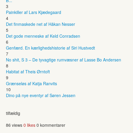
B...
3
Painkiller af Lars Kjædegaard
4
Det finmaskede net af Håkan Nesser
5
Det gode menneske af Keld Conradsen
6
Genfærd. En kærlighedshistorie af Siri Hustvedt
7
No shit, S 3 – De tyvagtige rumvæsner af Lasse Bo Andersen
8
Habitat af Theis Ørntoft
9
Grænseløs af Katja Ranvits
10
Dino på nye eventyr af Søren Jessen
tilfældig
86 views
0 likes
0 kommentarer