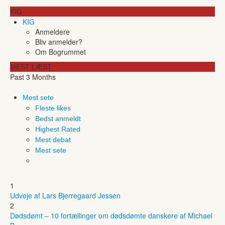
KIG
KIG
Anmeldere
Bliv anmelder?
Om Bogrummet
MEST LÆST
Past 3 Months
Mest sete
Fleste likes
Bedst anmeldt
Highest Rated
Mest debat
Mest sete
1
Udveje af Lars Bjerregaard Jessen
2
Dødsdømt – 10 fortællinger om dødsdømte danskere af Michael