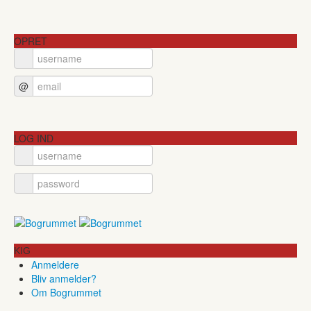
OPRET
@
LOG IND
KIG
Anmeldere
Bliv anmelder?
Om Bogrummet