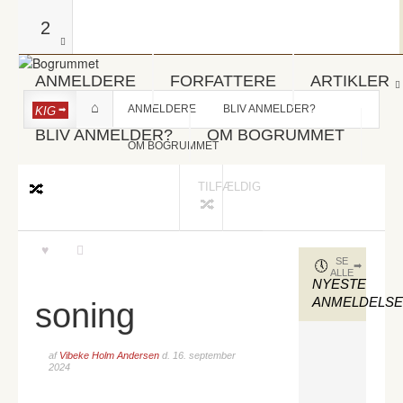
2
ANMELDERE
FORFATTERE
ARTIKLER
ANMELDERE
BLIV ANMELDER?
KIG
BLIV ANMELDER?
OM BOGRUMMET
OM BOGRUMMET
TILFÆLDIG
SE
ALLE
NYESTE
ANMELDELS
soning
af
Vibeke Holm Andersen
d.
16. september
2024