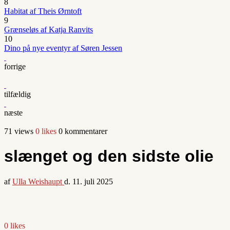
8
Habitat af Theis Ørntoft
9
Grænseløs af Katja Ranvits
10
Dino på nye eventyr af Søren Jessen
forrige
tilfældig
næste
71 views
0 likes
0 kommentarer
slænget og den sidste olie
af
Ulla Weishaupt
d.
11. juli 2025
0 likes