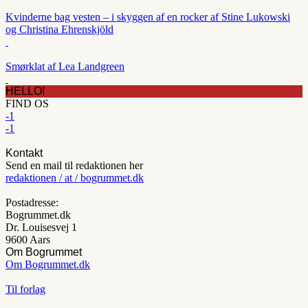
Kvinderne bag vesten – i skyggen af en rocker af Stine Lukowski
og Christina Ehrenskjöld
Smørklat af Lea Landgreen
HELLO!
FIND OS
-1
-1
Kontakt
Send en mail til redaktionen her
redaktionen / at / bogrummet.dk
Postadresse:
Bogrummet.dk
Dr. Louisesvej 1
9600 Aars
Om Bogrummet
Om Bogrummet.dk
Til forlag