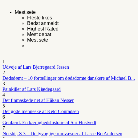
Mest sete
Fleste likes
Bedst anmeldt
Highest Rated
Mest debat
Mest sete
1
Udveje af Lars Bjerregaard Jessen
2
Dødsdømt – 10 fortællinger om dødsdømte danskere af Michael B...
3
Painkiller af Lars Kjædegaard
4
Det finmaskede net af Håkan Nesser
5
Det gode menneske af Keld Conradsen
6
Genfærd. En kærlighedshistorie af Siri Hustvedt
7
No shit, S 3 – De tyvagtige rumvæsner af Lasse Bo Andersen