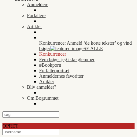
Anmeldere
Forfattere
Artikler
Konkurrence: Anmeld ‘de korte tekster’ og vind
bøger
SE ALLE
Konkurrencer
Fem bøger jeg ikke glemmer
#Bookporn
Forfatterportræt
Anmeldernes favoritter
Artikler
Bliv anmelder?
Om Bogrummet
OPRET