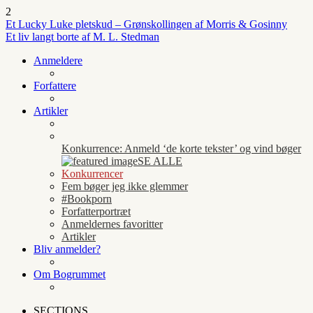
2
Et Lucky Luke pletskud – Grønskollingen af Morris & Gosinny
Et liv langt borte af M. L. Stedman
Anmeldere
Forfattere
Artikler
Konkurrence: Anmeld ‘de korte tekster’ og vind bøger
SE ALLE
Konkurrencer
Fem bøger jeg ikke glemmer
#Bookporn
Forfatterportræt
Anmeldernes favoritter
Artikler
Bliv anmelder?
Om Bogrummet
SECTIONS