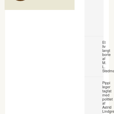
Et
liv
langt
borte
af
M.
L.
Stedm
Pippi
leger
tagfat
med
politiet
af
Astrid
Lindgr