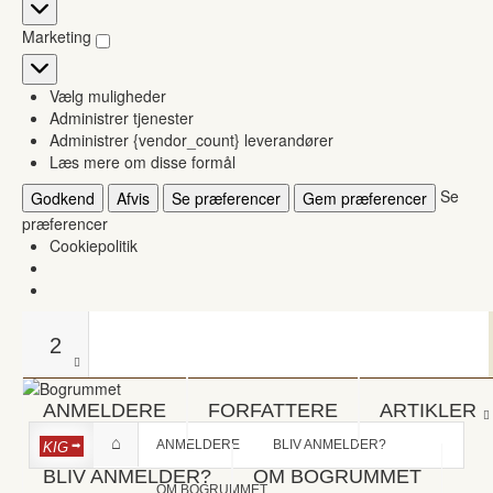
Statistikker
Marketing
Marketing
Vælg muligheder
Administrer tjenester
Administrer {vendor_count} leverandører
Læs mere om disse formål
Se
Godkend
Afvis
Se præferencer
Gem præferencer
præferencer
Cookiepolitik
2
ANMELDERE
FORFATTERE
ARTIKLER
ANMELDERE
BLIV ANMELDER?
KIG
BLIV ANMELDER?
OM BOGRUMMET
OM BOGRUMMET