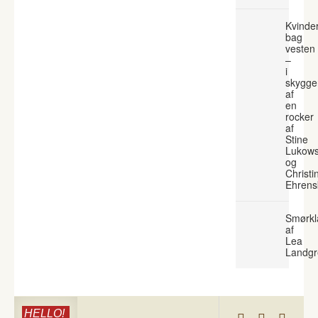
Kvinde
bag
vesten
–
i
skygge
af
en
rocker
af
Stine
Lukows
og
Christi
Ehrens
Smørkl
af
Lea
Landgr
HELLO!