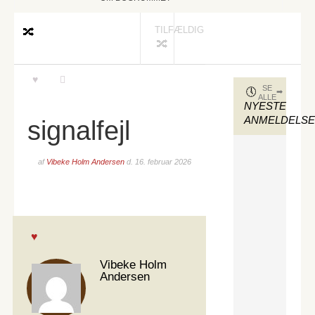
TILFÆLDIG
SE
ALLE
NYESTE
ANMELDELS
signalfejl
af
Vibeke Holm Andersen
d.
16. februar 2026
Vibeke Holm
Andersen