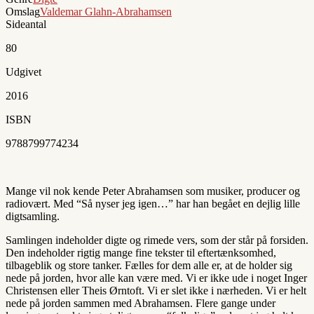
Omslag
Valdemar Glahn-Abrahamsen
Sideantal
80
Udgivet
2016
ISBN
9788799774234
Mange vil nok kende Peter Abrahamsen som musiker, producer og
radiovært. Med “Så nyser jeg igen…” har han begået en dejlig lille
digtsamling.
Samlingen indeholder digte og rimede vers, som der står på forsiden.
Den indeholder rigtig mange fine tekster til eftertænksomhed,
tilbageblik og store tanker. Fælles for dem alle er, at de holder sig
nede på jorden, hvor alle kan være med. Vi er ikke ude i noget Inger
Christensen eller Theis Ørntoft. Vi er slet ikke i nærheden. Vi er helt
nede på jorden sammen med Abrahamsen. Flere gange under