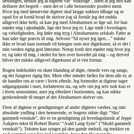
læsningen, tænkte jeg at digtene var “folkelige”, uden at jeg helt kan
definere det begreb – men det er i alle henseender positivt ment.
Hvor jeg med førnævnte digtere skal lægge nakken tilbage og se
opad for at forstå hvad de skriver (og så forstår jeg det endda
alligevel ikke helt), så kan jeg med Abrahamsen se lige ud, for han
møder mig i øjenhøjde, lige der hvor jeg er. Lige midt i hverdagen
og virkeligheden. Jeg føler mig tryg i Abrahamsens selskab. Føler at
han taler lige præcis til mig. Selvom “Så nyser jeg igen…” måske
ikke er hvad man normalt vil betegne som stor digtekunst, så er det i
min verden rigtig god litteratur. Netop fordi den møder mig hvor jeg
er, og taler til mig, i stedet for hen over hovedet på mig – og derved
bliver det måske alligevel digtekunst af et vist format.
Bogen indeholder en skøn blanding af digte, rimede vers og sange,
og det fungerer rigtig fint. Mere eller mindre fælles for dem alle er, at
de handler om at være i livets efterår. Jeg formoder at digtene tager
udgangspunkt i nuet, forfatterens nu, og selv om jeg selv nok kun er
i livets sensommer, aner jeg efteråret i horisonten, og kan nikke
genkendende til meget af det Abrahamsen skriver om.
Flere af digtene er gendigtninger af andre digteres værker, og min
absolutte yndling i den henseende, er bogens sidste digt: “Sku’
gammelt venskab”, der er en gendigtning på hverdagsdansk af Jeppe
Aakjærs tekst til Robert Burns’ “Auld Lang Syne” (“Skuld gammelt
venskab”). Teksten kan synges på den gamle melodi, og trækker en