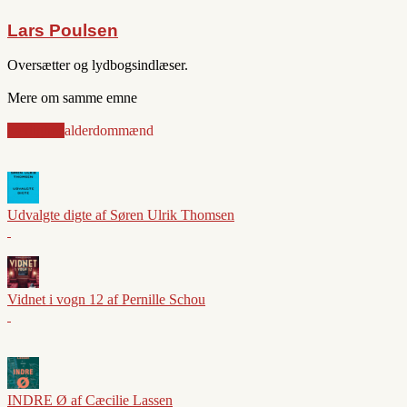
Lars Poulsen
Oversætter og lydbogsindlæser.
Mere om samme emne
kærlighed
alderdom
mænd
Udvalgte digte af Søren Ulrik Thomsen
Vidnet i vogn 12 af Pernille Schou
INDRE Ø af Cæcilie Lassen