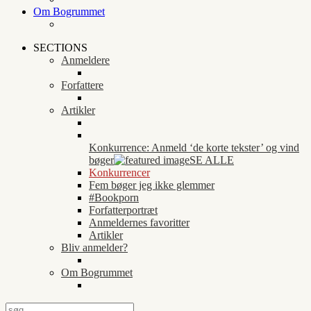
Om Bogrummet
SECTIONS
Anmeldere
Forfattere
Artikler
Konkurrence: Anmeld ‘de korte tekster’ og vind
bøger
SE ALLE
Konkurrencer
Fem bøger jeg ikke glemmer
#Bookporn
Forfatterportræt
Anmeldernes favoritter
Artikler
Bliv anmelder?
Om Bogrummet