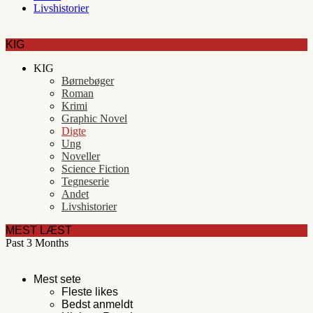
Livshistorier
KIG
KIG
Børnebøger
Roman
Krimi
Graphic Novel
Digte
Ung
Noveller
Science Fiction
Tegneserie
Andet
Livshistorier
MEST LÆST
Past 3 Months
Mest sete
Fleste likes
Bedst anmeldt