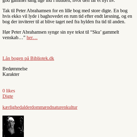
god gammel sang lige ind i nutiden, hvor den får et nyt liv.
Tak til Peter Abrahamsen for en lille bog med store digte. En bog
hvis ekko vil lyde i baghovedet en rum tid efter endt læsning, og en
bog der inviterer til at blive taget ned fra hylden fra tid til anden.
Hør Peter Abrahamsen synge sin nye tekst til “Sku’ gammelt
venskab…”
her…
Lån bogen på Bibliotek.dk
Bedømmelse
Karakter
0 likes
Digte
kærlighed
alderdom
mænd
naturen
kultur