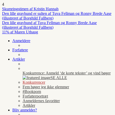
4
Skumringstimen af Kristin Hannah
Den lille gravhund er sulten af Tuva Fellman og Ronny Brede Aase
(illustreret af Borghild Fallberg)
Den lille gravhund af Tuva Fellman og Ronny Brede Aase
(illustreret af Borghild Fallberg)
11% af Maren Uthaug
Anmeldere
Forfattere
Artikler
Konkurrence: Anmeld ‘de korte tekster’ og vind bøger
SE ALLE
Konkurrencer
Fem bøger jeg ikke glemmer
#Bookporn
Forfatterportræt
Anmeldernes favoritter
Artikler
Bliv anmelder?