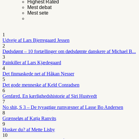
Highest Rated
Mest debat
Mest sete
1
Udveje af Lars Bjerregaard Jessen
2
Dødsdømt – 10 fortællinger om dødsdømte danskere af Michael B...
3
Painkiller af Lars Kjædegaard
4
Det finmaskede net af Håkan Nesser
5
Det gode menneske af Keld Conradsen
6
Genfærd. En kærlighedshistorie af Siri Hustvedt
7
No shit, S 3 – De tyvagtige rumvæsner af Lasse Bo Andersen
8
Grænseløs af Katja Ranvits
9
Husker du? af Mette Lisby
10