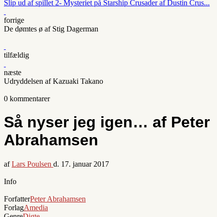
Slip ud af spillet 2- Mysteriet på Starship Crusader af Dustin Crus...
forrige
De dømtes ø af Stig Dagerman
tilfældig
næste
Udryddelsen af Kazuaki Takano
0 kommentarer
Så nyser jeg igen… af Peter
Abrahamsen
af
Lars Poulsen
d.
17. januar 2017
Info
Forfatter
Peter Abrahamsen
Forlag
Amedia
Genre
Digte