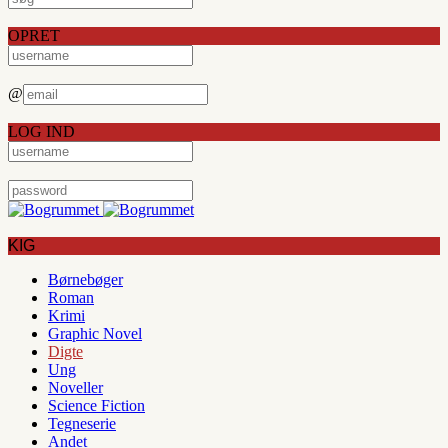
OPRET
@
LOG IND
KIG
Børnebøger
Roman
Krimi
Graphic Novel
Digte
Ung
Noveller
Science Fiction
Tegneserie
Andet