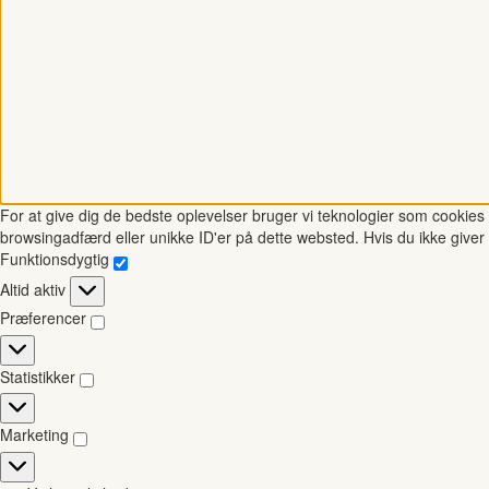
For at give dig de bedste oplevelser bruger vi teknologier som cookies t
browsingadfærd eller unikke ID'er på dette websted. Hvis du ikke giver 
Funktionsdygtig
Funktionsdygtig
Altid aktiv
Præferencer
Præferencer
Statistikker
Statistikker
Marketing
Marketing