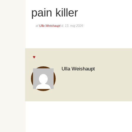
pain killer
af
Ulla Weishaupt
d.
13. maj 2026
Ulla Weishaupt