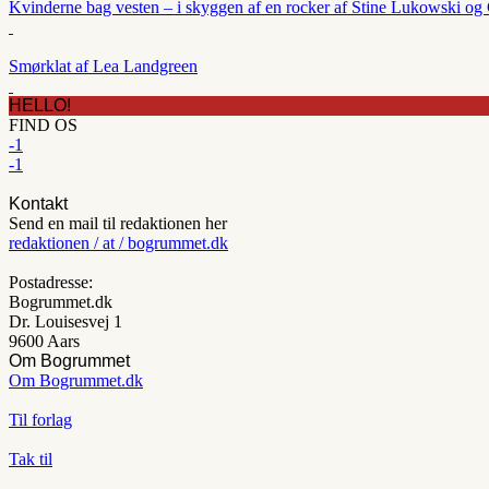
Kvinderne bag vesten – i skyggen af en rocker af Stine Lukowski og 
Smørklat af Lea Landgreen
HELLO!
FIND OS
-1
-1
Kontakt
Send en mail til redaktionen her
redaktionen / at / bogrummet.dk
Postadresse:
Bogrummet.dk
Dr. Louisesvej 1
9600 Aars
Om Bogrummet
Om Bogrummet.dk
Til forlag
Tak til