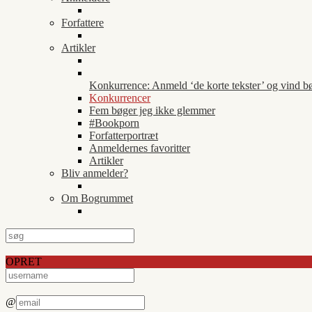
Forfattere
Artikler
Konkurrence: Anmeld ‘de korte tekster’ og vind b
Konkurrencer
Fem bøger jeg ikke glemmer
#Bookporn
Forfatterportræt
Anmeldernes favoritter
Artikler
Bliv anmelder?
Om Bogrummet
OPRET
@