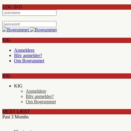
LOG IND
KIG
Anmeldere
Bliv anmelder?
Om Bogrummet
KIG
KIG
Anmeldere
Bliv anmelder?
Om Bogrummet
MEST LÆST
Past 3 Months