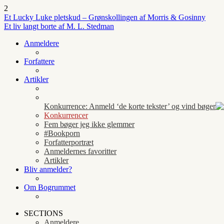
2
Et Lucky Luke pletskud – Grønskollingen af Morris & Gosinny
Et liv langt borte af M. L. Stedman
Anmeldere
Forfattere
Artikler
Konkurrence: Anmeld ‘de korte tekster’ og vind bøger
Konkurrencer
Fem bøger jeg ikke glemmer
#Bookporn
Forfatterportræt
Anmeldernes favoritter
Artikler
Bliv anmelder?
Om Bogrummet
SECTIONS
Anmeldere