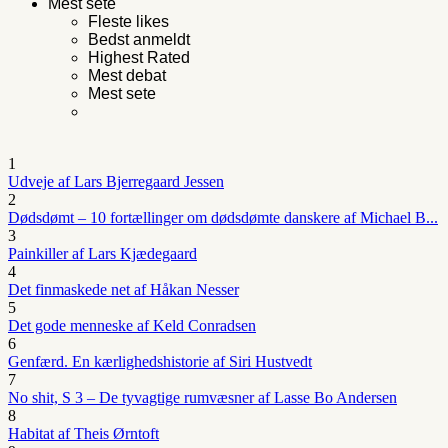
Mest sete
Fleste likes
Bedst anmeldt
Highest Rated
Mest debat
Mest sete
1
Udveje af Lars Bjerregaard Jessen
2
Dødsdømt – 10 fortællinger om dødsdømte danskere af Michael B...
3
Painkiller af Lars Kjædegaard
4
Det finmaskede net af Håkan Nesser
5
Det gode menneske af Keld Conradsen
6
Genfærd. En kærlighedshistorie af Siri Hustvedt
7
No shit, S 3 – De tyvagtige rumvæsner af Lasse Bo Andersen
8
Habitat af Theis Ørntoft