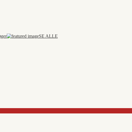
øger
SE ALLE