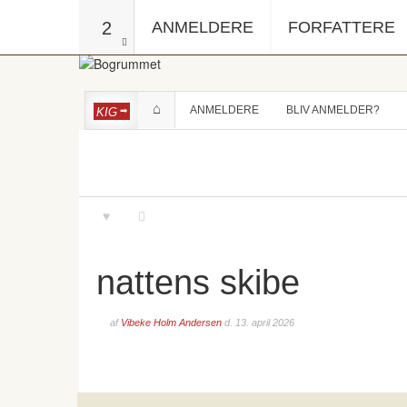
2
ANMELDERE
FORFATTERE
ANMELDERE
BLIV ANMELDER?
KIG
nattens skibe
af
Vibeke Holm Andersen
d.
13. april 2026