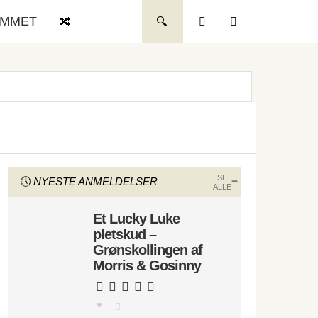
UMMET
SE
NYESTE ANMELDELSER
ALLE
Et Lucky Luke
pletskud –
Grønskollingen af
Morris & Gosinny