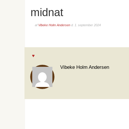
midnat
af
Vibeke Holm Andersen
d.
1. september 2024
Vibeke Holm Andersen