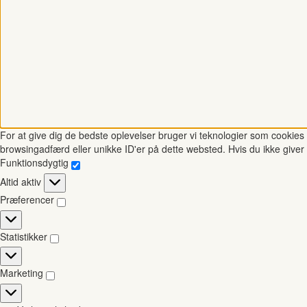
For at give dig de bedste oplevelser bruger vi teknologier som cookies t
browsingadfærd eller unikke ID'er på dette websted. Hvis du ikke giver 
Funktionsdygtig
Funktionsdygtig
Altid aktiv
Præferencer
Præferencer
Statistikker
Statistikker
Marketing
Marketing