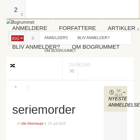
2
ANMELDERE
FORFATTERE
ARTIKLER
ANMELDERE
BLIV ANMELDER?
KIG
BLIV ANMELDER?
OM BOGRUMMET
OM BOGRUMMET
TILFÆLDIG
SE
ALLE
NYESTE
ANMELDELS
seriemorder
af
Ulla Weishaupt
d.
19. juli 2025