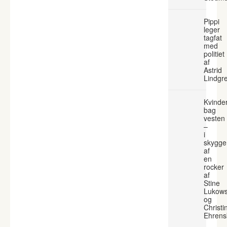
Pippi
leger
tagfat
med
politiet
af
Astrid
Lindgr
Kvinde
bag
vesten
–
i
skygge
af
en
rocker
af
Stine
Lukows
og
Christi
Ehrens