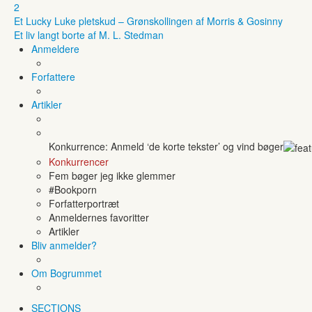
2
Et Lucky Luke pletskud – Grønskollingen af Morris & Gosinny
Et liv langt borte af M. L. Stedman
Anmeldere
Forfattere
Artikler
Konkurrence: Anmeld ‘de korte tekster’ og vind bøger
Konkurrencer
Fem bøger jeg ikke glemmer
#Bookporn
Forfatterportræt
Anmeldernes favoritter
Artikler
Bliv anmelder?
Om Bogrummet
SECTIONS