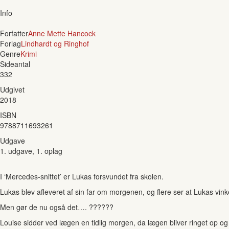
Info
Forfatter
Anne Mette Hancock
Forlag
Lindhardt og Ringhof
Genre
Krimi
Sideantal
332
Udgivet
2018
ISBN
9788711693261
Udgave
1. udgave, 1. oplag
I ‘Mercedes-snittet’ er Lukas forsvundet fra skolen.
Lukas blev afleveret af sin far om morgenen, og flere ser at Lukas vinker 
Men gør de nu også det…. ??????
Louise sidder ved lægen en tidlig morgen, da lægen bliver ringet op og 