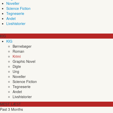
Noveller
Science Fiction
Tegneserie
Andet
Livshistorier
KIG
KIG
Børnebøger
Roman
Krimi
Graphic Novel
Digte
Ung
Noveller
Science Fiction
Tegneserie
Andet
Livshistorier
MEST LÆST
Past 3 Months