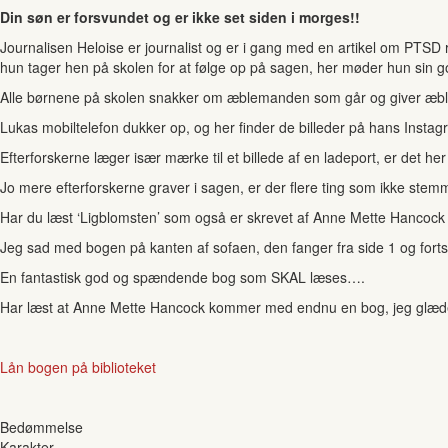
Din søn er forsvundet og er ikke set siden i morges!!
Journalisen Heloise er journalist og er i gang med en artikel om PTSD r
hun tager hen på skolen for at følge op på sagen, her møder hun sin go
Alle børnene på skolen snakker om æblemanden som går og giver æble
Lukas mobiltelefon dukker op, og her finder de billeder på hans Instagra
Efterforskerne læger især mærke til et billede af en ladeport, er det her
Jo mere efterforskerne graver i sagen, er der flere ting som ikke stem
Har du læst ‘Ligblomsten’ som også er skrevet af Anne Mette Hancock 
Jeg sad med bogen på kanten af sofaen, den fanger fra side 1 og fo
En fantastisk god og spændende bog som SKAL læses….
Har læst at Anne Mette Hancock kommer med endnu en bog, jeg glæ
Lån bogen på biblioteket
Bedømmelse
Karakter