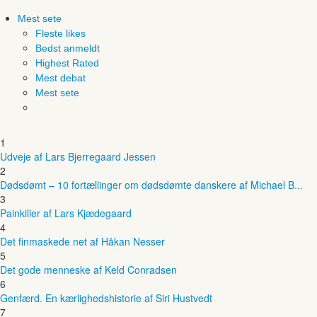
Mest sete
Fleste likes
Bedst anmeldt
Highest Rated
Mest debat
Mest sete
1
Udveje af Lars Bjerregaard Jessen
2
Dødsdømt – 10 fortællinger om dødsdømte danskere af Michael B...
3
Painkiller af Lars Kjædegaard
4
Det finmaskede net af Håkan Nesser
5
Det gode menneske af Keld Conradsen
6
Genfærd. En kærlighedshistorie af Siri Hustvedt
7