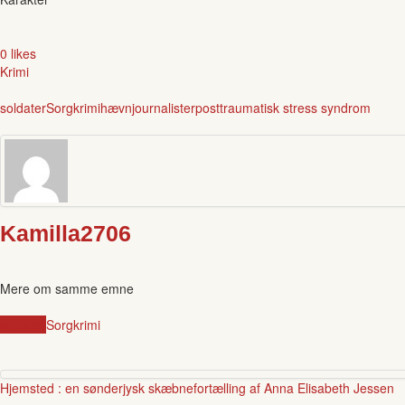
0 likes
Krimi
soldater
Sorg
krimi
hævn
journalister
posttraumatisk stress syndrom
Kamilla2706
Mere om samme emne
soldater
Sorg
krimi
Hjemsted : en sønderjysk skæbnefortælling af Anna Elisabeth Jessen