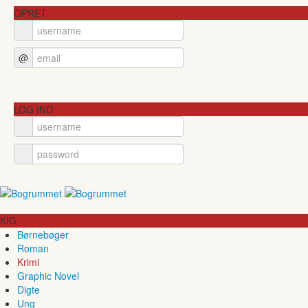
OPRET
@
LOG IND
KIG
Børnebøger
Roman
Krimi
Graphic Novel
Digte
Ung