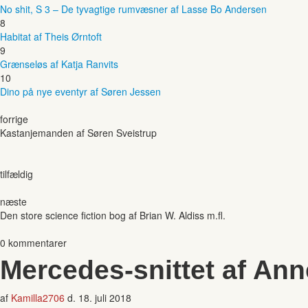
No shit, S 3 – De tyvagtige rumvæsner af Lasse Bo Andersen
8
Habitat af Theis Ørntoft
9
Grænseløs af Katja Ranvits
10
Dino på nye eventyr af Søren Jessen
forrige
Kastanjemanden af Søren Sveistrup
tilfældig
næste
Den store science fiction bog af Brian W. Aldiss m.fl.
0 kommentarer
Mercedes-snittet af An
af
Kamilla2706
d.
18. juli 2018