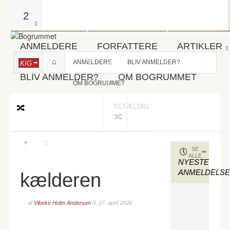
2
ANMELDERE
FORFATTERE
ARTIKLER
ANMELDERE
BLIV ANMELDER?
KIG
BLIV ANMELDER?
OM BOGRUMMET
OM BOGRUMMET
TILFÆLDIG
SE
ALLE
NYESTE
ANMELDELS
kælderen
af
Vibeke Holm Andersen
d.
27. april 2026