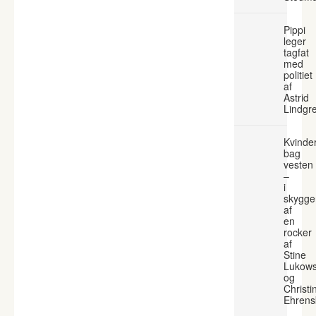
Pippi
leger
tagfat
med
politiet
af
Astrid
Lindgr
Kvinde
bag
vesten
–
i
skygge
af
en
rocker
af
Stine
Lukows
og
Christi
Ehrens