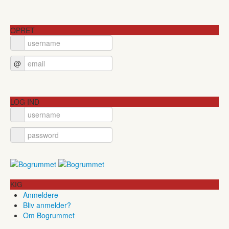
OPRET
@
LOG IND
KIG
Anmeldere
Bliv anmelder?
Om Bogrummet