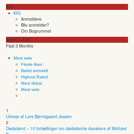
KIG
KIG
Anmeldere
Bliv anmelder?
Om Bogrummet
MEST LÆST
Past 3 Months
Mest sete
Fleste likes
Bedst anmeldt
Highest Rated
Mest debat
Mest sete
1
Udveje af Lars Bjerregaard Jessen
2
Dødsdømt – 10 fortællinger om dødsdømte danskere af Michael