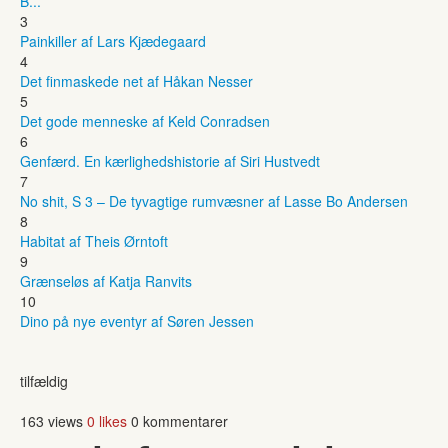
B...
3
Painkiller af Lars Kjædegaard
4
Det finmaskede net af Håkan Nesser
5
Det gode menneske af Keld Conradsen
6
Genfærd. En kærlighedshistorie af Siri Hustvedt
7
No shit, S 3 – De tyvagtige rumvæsner af Lasse Bo Andersen
8
Habitat af Theis Ørntoft
9
Grænseløs af Katja Ranvits
10
Dino på nye eventyr af Søren Jessen
tilfældig
163 views
0 likes
0 kommentarer