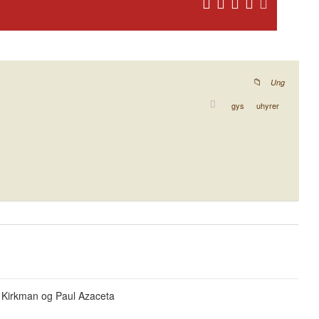
Ung
gys
uhyrer
t Kirkman og Paul Azaceta