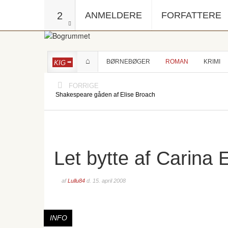
2
ANMELDERE
FORFATTERE
BØRNEBØGER
ROMAN
KRIMI
KIG
FORRIGE
Shakespeare gåden af Elise Broach
Let bytte af Carina 
af
Lullu84
d.
15. april 2008
INFO