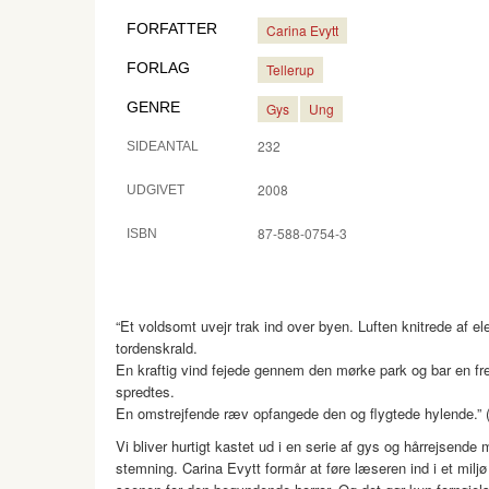
FORFATTER
Carina Evytt
FORLAG
Tellerup
GENRE
Gys
Ung
232
SIDEANTAL
2008
UDGIVET
87-588-0754-3
ISBN
“Et voldsomt uvejr trak ind over byen. Luften knitrede af ele
tordenskrald.
En kraftig vind fejede gennem den mørke park og bar en f
spredtes.
En omstrejfende ræv opfangede den og flygtede hylende.” (C
Vi bliver hurtigt kastet ud i en serie af gys og hårrejsende 
stemning. Carina Evytt formår at føre læseren ind i et miljø