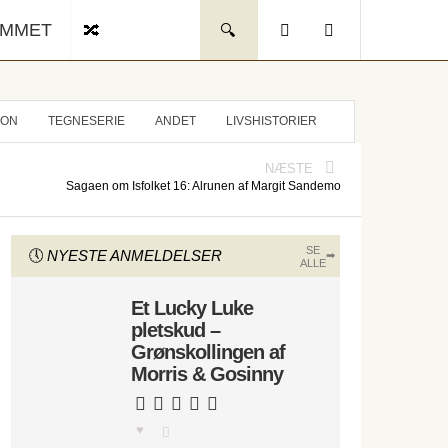
UMMET
ION
TEGNESERIE
ANDET
LIVSHISTORIER
NÆSTE
Sagaen om Isfolket 16: Alrunen af Margit Sandemo
SE
NYESTE ANMELDELSER
ALLE
Et Lucky Luke
pletskud –
Grønskollingen af
Morris & Gosinny