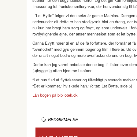
scenen for den begyndende horror. Og det gør kun fornøjelsen
finesser og let ironiske smilerynker, der henvender sig til
I ”Let Bytte” følger vi den seks år gamle Mathias. Drengen
nedenunder alt dette er han stadigvæk blot en dreng, der tv
nu kun har bragt ham sorg og frygt, og som undervejs i forl
rovdyrlignende øjne, der anser mennesket som et let bytte.
Carina Evytt hører til en af de få forfattere, der formår at f
“overfodret” med gys gennem bøger og film i flere år. Ud o
der snart noget bedre og mere overraskende end en bog, h
Derfor kan jeg varmt anbefale denne bog til listen over dem
(u)hyggelig aften hjemme i sofaen.
“I et hus fuld af flyttekasser og tilfældigt placerede møbler
“Det er kommet,” hviskede han.” (citat: Let Bytte, side 5)
Lån bogen på bibliotek.dk
BEDØMMELSE