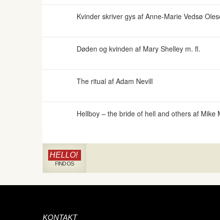
Kvinder skriver gys af Anne-Marie Vedsø Olese
Døden og kvinden af Mary Shelley m. fl.
The ritual af Adam Nevill
Hellboy – the bride of hell and others af Mike
HELLO!
FIND OS
KONTAKT