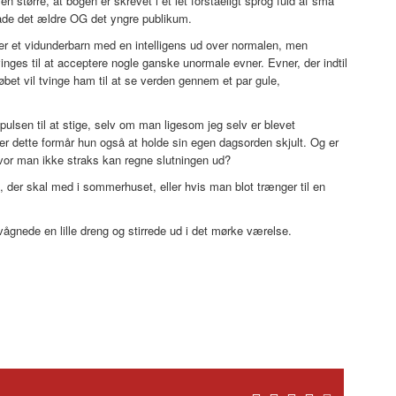
 større, at bogen er skrevet i et let forståeligt sprog fuld af små
 både det ældre OG det yngre publikum.
 er et vidunderbarn med en intelligens ud over normalen, men
inges til at acceptere nogle ganske unormale evner. Evner, der indtil
øbet vil tvinge ham til at se verden gennem et par gule,
å pulsen til at stige, selv om man ligesom jeg selv er blevet
ver dette formår hun også at holde sin egen dagsorden skjult. Og er
vor man ikke straks kan regne slutningen ud?
, der skal med i sommerhuset, eller hvis man blot trænger til en
 vågnede en lille dreng og stirrede ud i det mørke værelse.