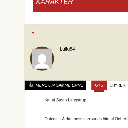
KARAKTER
Lullu84
MERE OM SAMME EMNE
GYS
UHYRER
Kat af Steen Langstrup
Outcast : A darkness surrounds him af Rober