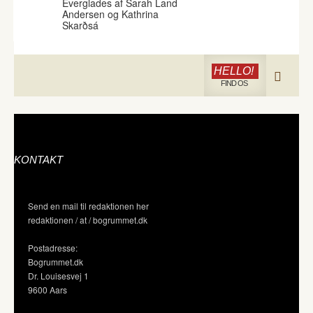
Everglades af Sarah Land
Andersen og Kathrina
Skarðsá
HELLO!
FIND OS
KONTAKT
Send en mail til redaktionen her
redaktionen / at / bogrummet.dk
Postadresse:
Bogrummet.dk
Dr. Louisesvej 1
9600 Aars