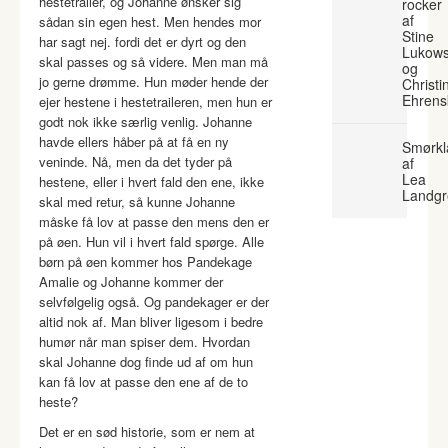
hestetrailer, og Johanne ønsker sig
rocker
af
sådan sin egen hest. Men hendes mor
Stine
har sagt nej. fordi det er dyrt og den
Lukows
skal passes og så videre. Men man må
og
jo gerne drømme. Hun møder hende der
Christi
Ehrens
ejer hestene i hestetraileren, men hun er
godt nok ikke særlig venlig. Johanne
havde ellers håber på at få en ny
Smørkl
veninde. Nå, men da det tyder på
af
Lea
hestene, eller i hvert fald den ene, ikke
Landgr
skal med retur, så kunne Johanne
måske få lov at passe den mens den er
på øen. Hun vil i hvert fald spørge. Alle
børn på øen kommer hos Pandekage
Amalie og Johanne kommer der
selvfølgelig også. Og pandekager er der
altid nok af. Man bliver ligesom i bedre
humør når man spiser dem. Hvordan
skal Johanne dog finde ud af om hun
kan få lov at passe den ene af de to
heste?
Det er en sød historie, som er nem at