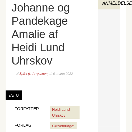
ANMELDELS
Johanne og
Pandekage
Amalie af
Heidi Lund
Uhrskov
af
Splint (I. Jørgensen)
d.
6. marts 2022
INFO
FORFATTER
Heidi Lund
Uhrskov
FORLAG
Skriveforlaget