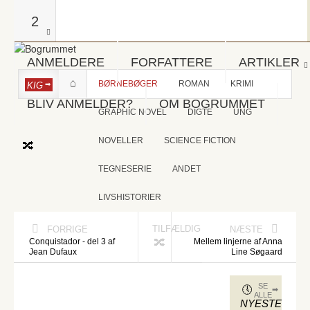
2
ANMELDERE
FORFATTERE
ARTIKLER
BØRNEBØGER
ROMAN
KRIMI
KIG
BLIV ANMELDER?
OM BOGRUMMET
GRAPHIC NOVEL
DIGTE
UNG
NOVELLER
SCIENCE FICTION
TEGNESERIE
ANDET
LIVSHISTORIER
TILFÆLDIG
FORRIGE
NÆSTE
Conquistador - del 3 af
Mellem linjerne af Anna
Jean Dufaux
Line Søgaard
SE
ALLE
NYESTE