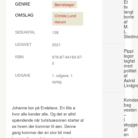
Et
GENRE
Børnebøger
liv
langt
OMSLAG
Christa Lund
borte
af
Herum
M.
L.
138
SIDEANTAL
Stedm
2021
UDGIVET
Pippi
leger
978-87-94183-97-
ISBN
tagfat
0
med
politiet
af
1. udgave, 1.
UDGAVE
Astrid
oplag
Lindgr
Kvinde
bag
Johanne bor på Endelave. En lille ø
vesten
hvor alle kender alle. Og det er altid
–
i
spændende når turistsæsonen starter at
skygge
se hvem der kommer til øen. Denne
af
gang kommer der en stor bil med
en