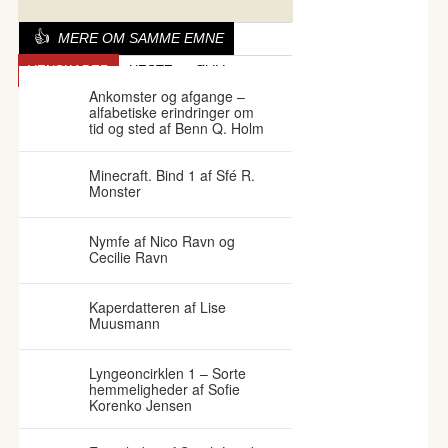
MERE OM SAMME EMNE
VENSKABER
HESTE
ØLIV
Ankomster og afgange –
alfabetiske erindringer om
tid og sted af Benn Q. Holm
Minecraft. Bind 1 af Sfé R.
Monster
Nymfe af Nico Ravn og
Cecilie Ravn
Kaperdatteren af Lise
Muusmann
Lyngeoncirklen 1 – Sorte
hemmeligheder af Sofie
Korenko Jensen