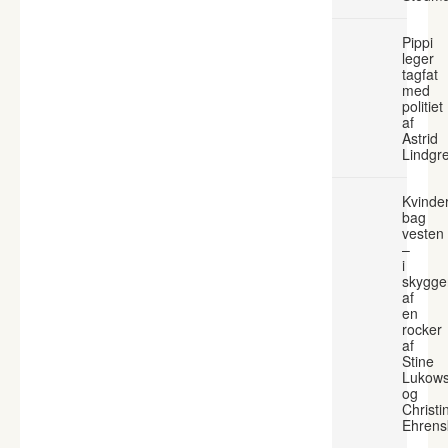
Pippi
leger
tagfat
med
politiet
af
Astrid
Lindgr
Kvinde
bag
vesten
–
i
skygge
af
en
rocker
af
Stine
Lukows
og
Christi
Ehrens