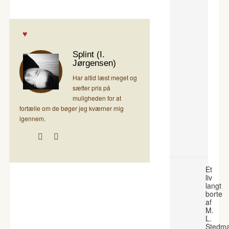
Splint (I.
Jørgensen)
Har altid læst meget og
sætter pris på
muligheden for at
fortælle om de bøger jeg kværner mig
igennem.
Et
liv
langt
borte
af
M.
L.
Stedm