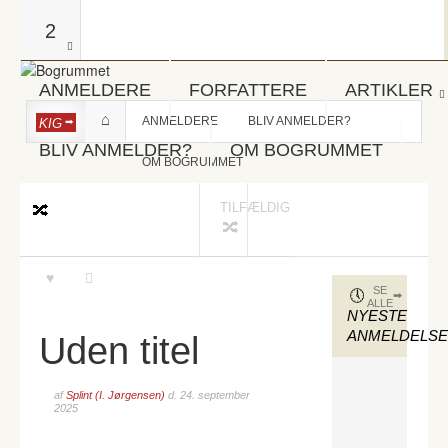
2
ANMELDERE
FORFATTERE
ARTIKLER
ANMELDERE
BLIV ANMELDER?
KIG
BLIV ANMELDER?
OM BOGRUMMET
OM BOGRUMMET
TILFÆLDIG
SE
ALLE
NYESTE
ANMELDELS
Uden titel
af
Splint (I. Jørgensen)
d.
24. september
2025