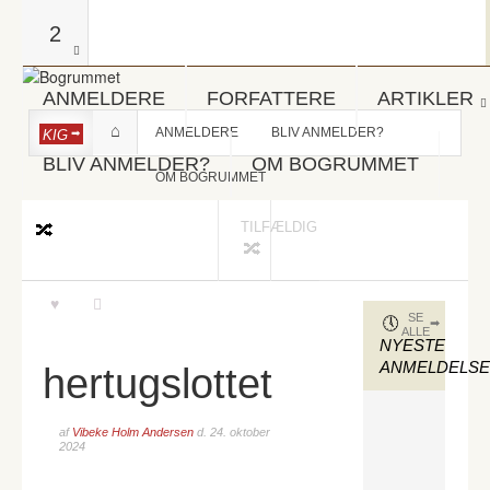
2
ANMELDERE
FORFATTERE
ARTIKLER
ANMELDERE
BLIV ANMELDER?
KIG
BLIV ANMELDER?
OM BOGRUMMET
OM BOGRUMMET
TILFÆLDIG
SE
ALLE
NYESTE
ANMELDELS
hertugslottet
af
Vibeke Holm Andersen
d.
24. oktober
2024