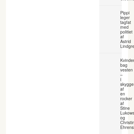
Pippi
leger
tagfat
med
politiet
af
Astrid
Lindgr
Kvinde
bag
vesten
–
i
skygge
af
en
rocker
af
Stine
Lukows
og
Christi
Ehrens