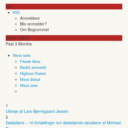
KIG
KIG
Anmeldere
Bliv anmelder?
Om Bogrummet
MEST LÆST
Past 3 Months
Mest sete
Fleste likes
Bedst anmeldt
Highest Rated
Mest debat
Mest sete
1
Udveje af Lars Bjerregaard Jessen
2
Dødsdømt – 10 fortællinger om dødsdømte danskere af Michael