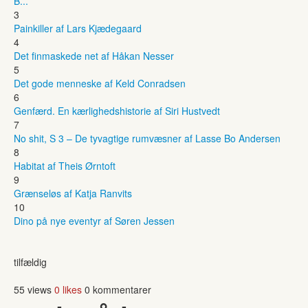
B...
3
Painkiller af Lars Kjædegaard
4
Det finmaskede net af Håkan Nesser
5
Det gode menneske af Keld Conradsen
6
Genfærd. En kærlighedshistorie af Siri Hustvedt
7
No shit, S 3 – De tyvagtige rumvæsner af Lasse Bo Andersen
8
Habitat af Theis Ørntoft
9
Grænseløs af Katja Ranvits
10
Dino på nye eventyr af Søren Jessen
tilfældig
55 views
0 likes
0 kommentarer