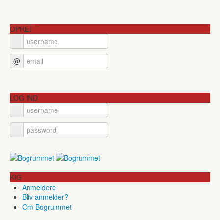
OPRET
@
LOG IND
KIG
Anmeldere
Bliv anmelder?
Om Bogrummet