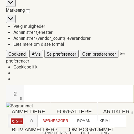
Statistikker
Marketing
Marketing
Vælg muligheder
Administrer tjenester
Administrer {vendor_count} leverandører
Læs mere om disse formål
Se
Godkend
Afvis
Se præferencer
Gem præferencer
præferencer
Cookiepolitik
2
ANMELDERE
FORFATTERE
ARTIKLER
BØRNEBØGER
ROMAN
KRIMI
KIG
BLIV ANMELDER?
OM BOGRUMMET
GRAPHIC NOVEL
DIGTE
UNG