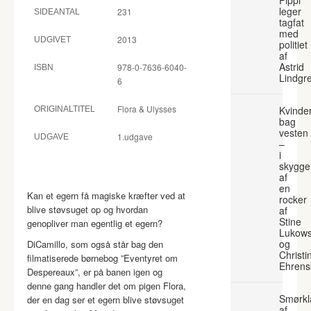
leger
231
SIDEANTAL
tagfat
med
2013
UDGIVET
politiet
af
Astrid
978-0-7636-6040-
ISBN
Lindgr
6
Flora & Ulysses
Kvinde
ORIGINALTITEL
bag
vesten
1.udgave
UDGAVE
–
i
skygge
af
en
Kan et egern få magiske kræfter ved at
rocker
blive støvsuget op og hvordan
af
Stine
genopliver man egentlig et egern?
Lukows
og
DiCamillo, som også står bag den
Christi
filmatiserede børnebog ”Eventyret om
Ehrens
Despereaux”, er på banen igen og
denne gang handler det om pigen Flora,
Smørkl
der en dag ser et egern blive støvsuget
af