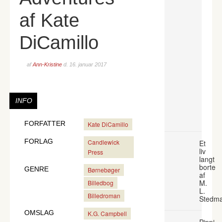
af Kate
DiCamillo
af
Ann-Kristine
d.
16. januar 2017
INFO
FORFATTER
Kate DiCamillo
FORLAG
Candlewick
Et
liv
Press
langt
borte
GENRE
Børnebøger
af
M.
Billedbog
L.
Billedroman
Stedm
OMSLAG
K.G. Campbell
Pippi