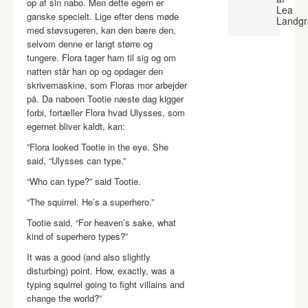
op af sin nabo. Men dette egern er
Lea
ganske specielt. Lige efter dens møde
Landgr
med støvsugeren, kan den bære den,
selvom denne er langt større og
tungere. Flora tager ham til sig og om
natten står han op og opdager den
skrivemaskine, som Floras mor arbejder
på. Da naboen Tootie næste dag kigger
forbi, fortæller Flora hvad Ulysses, som
egernet bliver kaldt, kan:
”Flora looked Tootie in the eye. She
said, “Ulysses can type.”
“Who can type?” said Tootie.
“The squirrel. He’s a superhero.”
Tootie said, “For heaven’s sake, what
kind of superhero types?”
It was a good (and also slightly
disturbing) point. How, exactly, was a
typing squirrel going to fight villains and
change the world?”