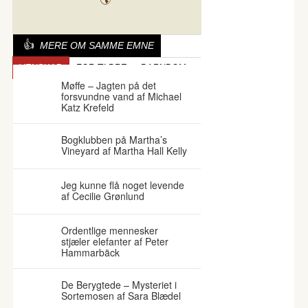
MERE OM SAMME EMNE
VENSKAB
FORÆLDRE
BARNDOM
Møffe – Jagten på det
forsvundne vand af Michael
Katz Krefeld
Bogklubben på Martha’s
Vineyard af Martha Hall Kelly
Jeg kunne flå noget levende
af Cecilie Grønlund
Ordentlige mennesker
stjæler elefanter af Peter
Hammarbäck
De Berygtede – Mysteriet i
Sortemosen af Sara Blædel