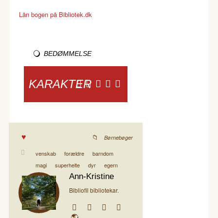
Lån bogen på Bibliotek.dk
BEDØMMELSE
KARAKTER
Børnebøger
venskab
forældre
barndom
magi
superhelte
dyr
egern
Ann-Kristine
Bibliofil bibliotekar.