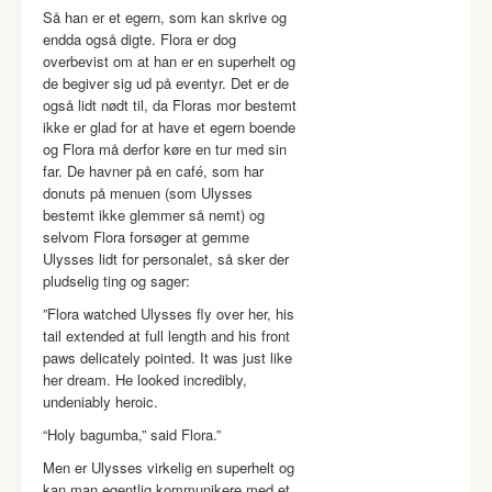
Så han er et egern, som kan skrive og
endda også digte. Flora er dog
overbevist om at han er en superhelt og
de begiver sig ud på eventyr. Det er de
også lidt nødt til, da Floras mor bestemt
ikke er glad for at have et egern boende
og Flora må derfor køre en tur med sin
far. De havner på en café, som har
donuts på menuen (som Ulysses
bestemt ikke glemmer så nemt) og
selvom Flora forsøger at gemme
Ulysses lidt for personalet, så sker der
pludselig ting og sager:
”Flora watched Ulysses fly over her, his
tail extended at full length and his front
paws delicately pointed. It was just like
her dream. He looked incredibly,
undeniably heroic.
“Holy bagumba,” said Flora.”
Men er Ulysses virkelig en superhelt og
kan man egentlig kommunikere med et