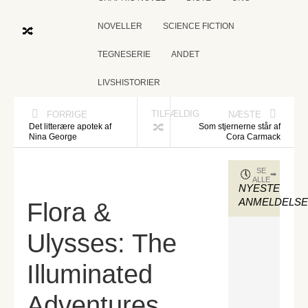
NOVELLER
SCIENCE FICTION
TEGNESERIE
ANDET
LIVSHISTORIER
TILFÆLDIG
FORRIGE
NÆSTE
Det litterære apotek af
Som stjernerne står af
Nina George
Cora Carmack
SE
ALLE
NYESTE
ANMELDELS
Flora &
Ulysses: The
Illuminated
Adventures