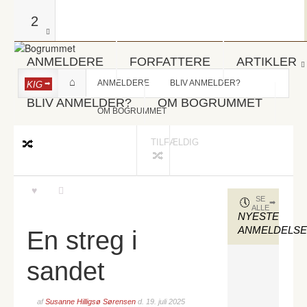
2
ANMELDERE
FORFATTERE
ARTIKLER
ANMELDERE
BLIV ANMELDER?
KIG
BLIV ANMELDER?
OM BOGRUMMET
OM BOGRUMMET
TILFÆLDIG
SE
ALLE
NYESTE
ANMELDELS
En streg i
sandet
af
Susanne Hilligsø Sørensen
d.
19. juli 2025