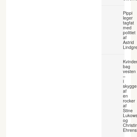
Pippi
leger
tagfat
med
politiet
af
Astrid
Lindgr
Kvinde
bag
vesten
–
i
skygge
af
en
rocker
af
Stine
Lukows
og
Christi
Ehrens