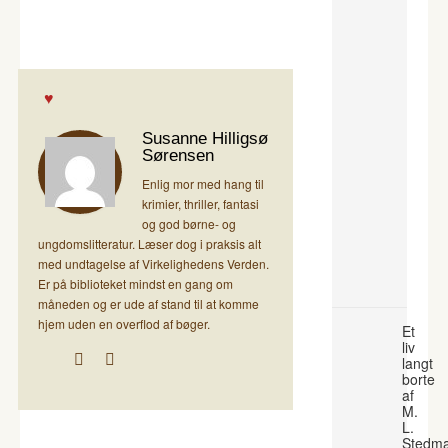
Susanne Hilligsø
Sørensen
Enlig mor med hang til
krimier, thriller, fantasi
og god børne- og
ungdomslitteratur. Læser dog i praksis alt
med undtagelse af Virkelighedens Verden.
Er på biblioteket mindst en gang om
måneden og er ude af stand til at komme
hjem uden en overflod af bøger.
Et
liv
langt
borte
af
M.
L.
Stedm