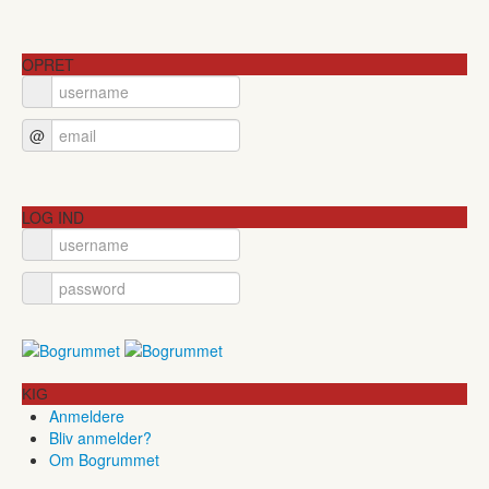
OPRET
@
LOG IND
KIG
Anmeldere
Bliv anmelder?
Om Bogrummet