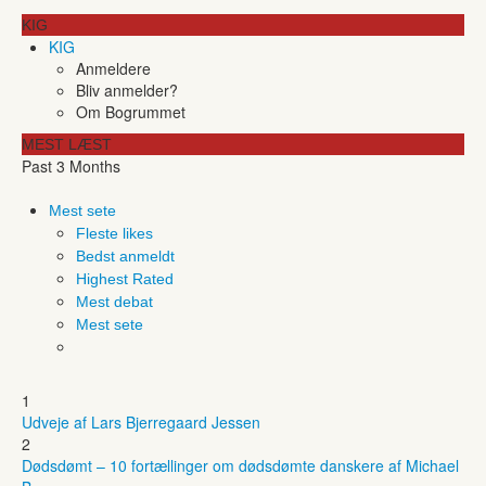
KIG
KIG
Anmeldere
Bliv anmelder?
Om Bogrummet
MEST LÆST
Past 3 Months
Mest sete
Fleste likes
Bedst anmeldt
Highest Rated
Mest debat
Mest sete
1
Udveje af Lars Bjerregaard Jessen
2
Dødsdømt – 10 fortællinger om dødsdømte danskere af Michael