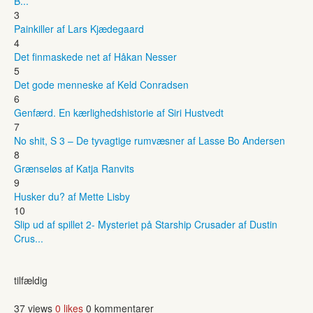
B...
3
Painkiller af Lars Kjædegaard
4
Det finmaskede net af Håkan Nesser
5
Det gode menneske af Keld Conradsen
6
Genfærd. En kærlighedshistorie af Siri Hustvedt
7
No shit, S 3 – De tyvagtige rumvæsner af Lasse Bo Andersen
8
Grænseløs af Katja Ranvits
9
Husker du? af Mette Lisby
10
Slip ud af spillet 2- Mysteriet på Starship Crusader af Dustin
Crus...
tilfældig
37 views
0 likes
0 kommentarer