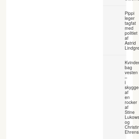
Pippi
leger
tagfat
med
politiet
af
Astrid
Lindgr
Kvinde
bag
vesten
–
i
skygge
af
en
rocker
af
Stine
Lukows
og
Christi
Ehrens