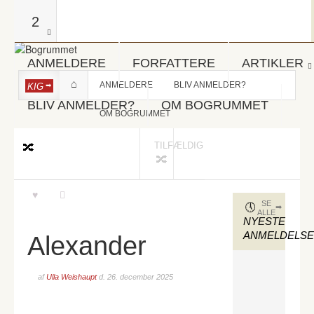
2
ANMELDERE
FORFATTERE
ARTIKLER
ANMELDERE
BLIV ANMELDER?
KIG
BLIV ANMELDER?
OM BOGRUMMET
OM BOGRUMMET
TILFÆLDIG
SE
ALLE
NYESTE
ANMELDELS
Alexander
af
Ulla Weishaupt
d.
26. december 2025