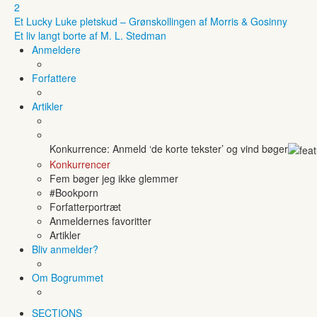
2
Et Lucky Luke pletskud – Grønskollingen af Morris & Gosinny
Et liv langt borte af M. L. Stedman
Anmeldere
Forfattere
Artikler
Konkurrence: Anmeld ‘de korte tekster’ og vind bøger
Konkurrencer
Fem bøger jeg ikke glemmer
#Bookporn
Forfatterportræt
Anmeldernes favoritter
Artikler
Bliv anmelder?
Om Bogrummet
SECTIONS