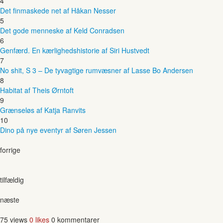
4
Det finmaskede net af Håkan Nesser
5
Det gode menneske af Keld Conradsen
6
Genfærd. En kærlighedshistorie af Siri Hustvedt
7
No shit, S 3 – De tyvagtige rumvæsner af Lasse Bo Andersen
8
Habitat af Theis Ørntoft
9
Grænseløs af Katja Ranvits
10
Dino på nye eventyr af Søren Jessen
forrige
tilfældig
næste
75 views
0 likes
0 kommentarer