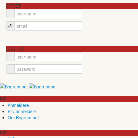
OPRET
@
LOG IND
KIG
Anmeldere
Bliv anmelder?
Om Bogrummet
KIG