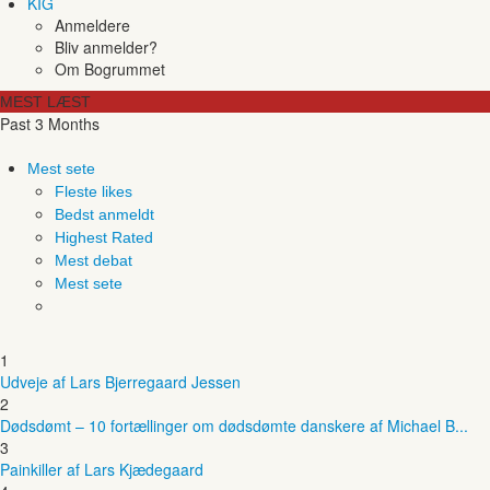
KIG
Anmeldere
Bliv anmelder?
Om Bogrummet
MEST LÆST
Past 3 Months
Mest sete
Fleste likes
Bedst anmeldt
Highest Rated
Mest debat
Mest sete
1
Udveje af Lars Bjerregaard Jessen
2
Dødsdømt – 10 fortællinger om dødsdømte danskere af Michael B...
3
Painkiller af Lars Kjædegaard