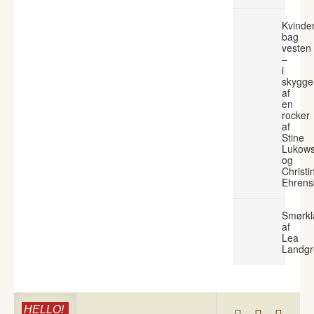
Kvinde
bag
vesten
–
i
skygge
af
en
rocker
af
Stine
Lukows
og
Christi
Ehrens
Smørkl
af
Lea
Landgr
HELLO!