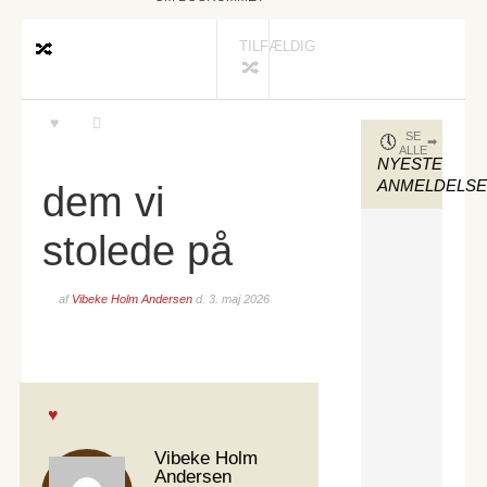
TILFÆLDIG
SE
ALLE
NYESTE
ANMELDELS
dem vi
stolede på
af
Vibeke Holm Andersen
d.
3. maj 2026
Vibeke Holm
Andersen