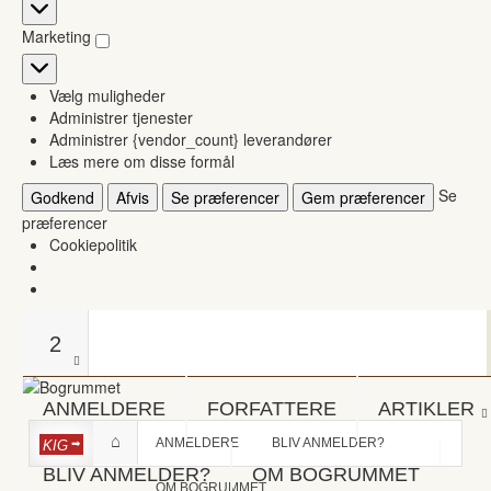
Statistikker
Marketing
Marketing
Vælg muligheder
Administrer tjenester
Administrer {vendor_count} leverandører
Læs mere om disse formål
Se
Godkend
Afvis
Se præferencer
Gem præferencer
præferencer
Cookiepolitik
2
ANMELDERE
FORFATTERE
ARTIKLER
ANMELDERE
BLIV ANMELDER?
KIG
BLIV ANMELDER?
OM BOGRUMMET
OM BOGRUMMET