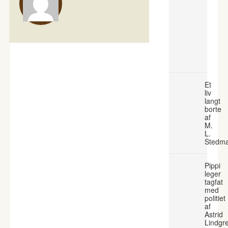
Et
liv
langt
borte
af
M.
L.
Stedm
Pippi
leger
tagfat
med
politiet
af
Astrid
Lindgr