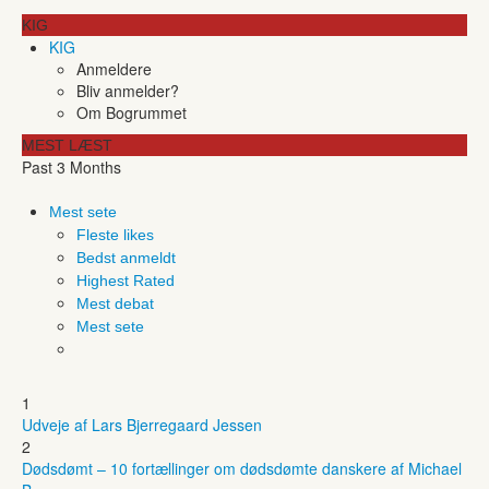
KIG
KIG
Anmeldere
Bliv anmelder?
Om Bogrummet
MEST LÆST
Past 3 Months
Mest sete
Fleste likes
Bedst anmeldt
Highest Rated
Mest debat
Mest sete
1
Udveje af Lars Bjerregaard Jessen
2
Dødsdømt – 10 fortællinger om dødsdømte danskere af Michael