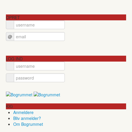
OPRET
@
LOG IND
KIG
Anmeldere
Bliv anmelder?
Om Bogrummet