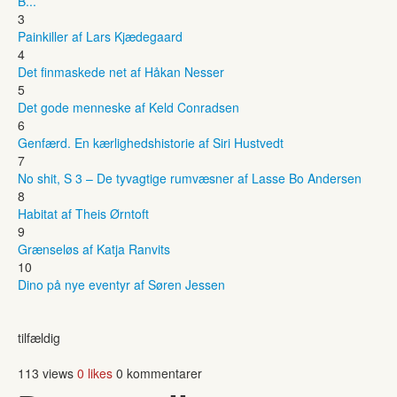
B...
3
Painkiller af Lars Kjædegaard
4
Det finmaskede net af Håkan Nesser
5
Det gode menneske af Keld Conradsen
6
Genfærd. En kærlighedshistorie af Siri Hustvedt
7
No shit, S 3 – De tyvagtige rumvæsner af Lasse Bo Andersen
8
Habitat af Theis Ørntoft
9
Grænseløs af Katja Ranvits
10
Dino på nye eventyr af Søren Jessen
tilfældig
113 views
0 likes
0 kommentarer