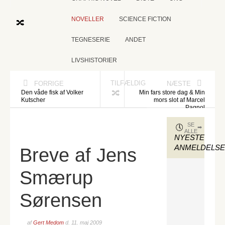
NOVELLER
SCIENCE FICTION
TEGNESERIE
ANDET
LIVSHISTORIER
TILFÆLDIG
FORRIGE
NÆSTE
Den våde fisk af Volker
Min fars store dag & Min
Kutscher
mors slot af Marcel
Pagnol
SE
ALLE
NYESTE
ANMELDELS
Breve af Jens
Smærup
Sørensen
af
Gert Medom
d.
11. maj 2009