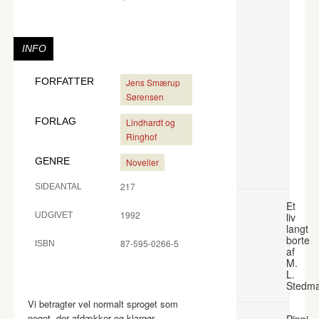
INFO
FORFATTER
Jens Smærup
Sørensen
FORLAG
Lindhardt og
Ringhof
GENRE
Noveller
217
SIDEANTAL
Et
1992
UDGIVET
liv
langt
borte
87-595-0266-5
ISBN
af
M.
L.
Stedm
Vi betragter vel normalt sproget som
noget, der afdækker og klargør
Pippi