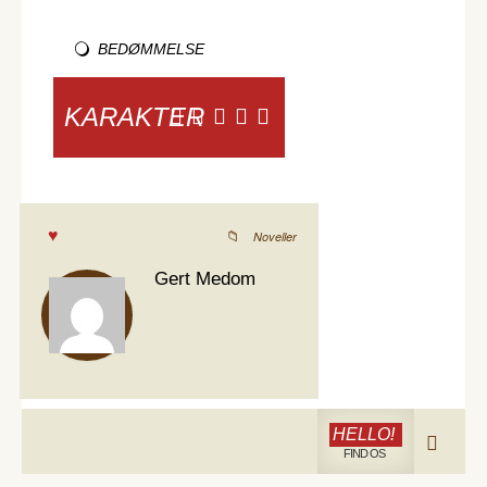
BEDØMMELSE
KARAKTER
Noveller
Gert Medom
HELLO!
FIND OS