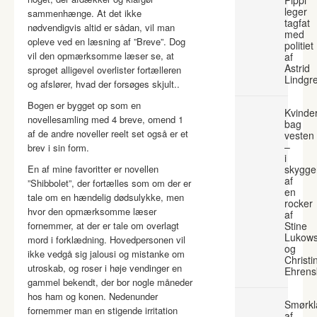
leger
sammenhænge. At det ikke
tagfat
nødvendigvis altid er sådan, vil man
med
opleve ved en læsning af ”Breve”. Dog
politiet
vil den opmærksomme læser se, at
af
Astrid
sproget alligevel overlister fortælleren
Lindgr
og afslører, hvad der forsøges skjult..
Bogen er bygget op som en
Kvinde
novellesamling med 4 breve, omend 1
bag
af de andre noveller reelt set også er et
vesten
–
brev i sin form.
i
En af mine favoritter er novellen
skygge
af
”Shibbolet”, der fortælles som om der er
en
tale om en hændelig dødsulykke, men
rocker
hvor den opmærksomme læser
af
fornemmer, at der er tale om overlagt
Stine
Lukows
mord i forklædning. Hovedpersonen vil
og
ikke vedgå sig jalousi og mistanke om
Christi
utroskab, og roser i høje vendinger en
Ehrens
gammel bekendt, der bor nogle måneder
hos ham og konen. Nedenunder
Smørkl
fornemmer man en stigende irritation
af