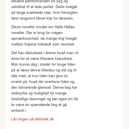
erklære partiformanden for syg og
uskikket til at lede partiet. Dette foregår
ad lange snørklede veje, hvor hensigten
først langsomt bliver klar for læseren.
Disse noveller minder om Helle Helles
noveller. Der er brug for megen
opmærksomhed, da mange ting foregår
mellem linjerne forklædt som tavshed.
Det kan diskuteres i årevis hvad man vil
anse for at være litterære klassikere.
Man kunne dog i stedet for bruge tiden
på at læse denne litteratur og slå sig til
tåls med, at kun tiden kan give os
svaret på, hvad der overlever tiden og
den tilsvarende glemsel. Denne bog har
slidstyrke og mulighed for mange
forskellige læsninger og bør også om 50
år være en spændende bog at gå
ombord i.
Lån bogen på bibliotek.dk