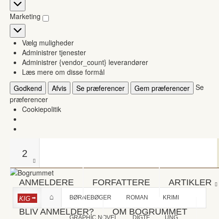
Statistikker
Marketing
Marketing
Vælg muligheder
Administrer tjenester
Administrer {vendor_count} leverandører
Læs mere om disse formål
Se
Godkend
Afvis
Se præferencer
Gem præferencer
præferencer
Cookiepolitik
2
ANMELDERE
FORFATTERE
ARTIKLER
BØRNEBØGER
ROMAN
KRIMI
KIG
BLIV ANMELDER?
OM BOGRUMMET
GRAPHIC NOVEL
DIGTE
UNG