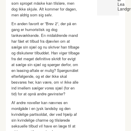
som sproget måske kan tilsløre, men
Lea
Landgr
dog ikke skjule. Alt kommer for dagen,
men aldrig som sig selv.
En anden favorit er ”Brev 2”, der på en
gang er humoristisk og dog
tankevækkende. En midaldrende mand
har fået et tilbud fra djævlen om at
sælge sin sjæl og nu skriver han tilbage
og diskuterer tilbuddet. Han viger tilbage
fra det meget definitive skridt for evigt
at sælge sin sjæl og spørger derfor, om
en leasing-aftale er mulig? Spørgsmålet
efterfølgende, og et der ikke skal
besvares her, kan være, om vi ikke alle
ind imellem sælger vores sjæl (for en
tid) for at opnå andre gevinster?
Af andre noveller kan nævnes en
mordgåde i en jysk landsby og den
kvindelige partisoldat, der ved hjælp af
sin kvindelige charme og tilslørede
seksuelle tilbud vil have en læge til at