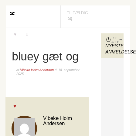
TILFÆLDIG
SE
ALLE
NYESTE
ANMELDELS
bluey gæt og
af
Vibeke Holm Andersen
d.
18. september
2025
Vibeke Holm
Andersen