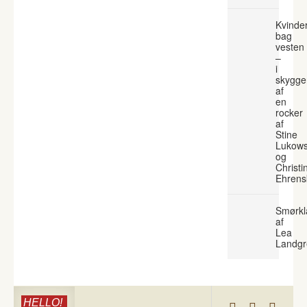
Kvinde
bag
vesten
–
i
skygge
af
en
rocker
af
Stine
Lukows
og
Christi
Ehrens
Smørkl
af
Lea
Landgr
HELLO!