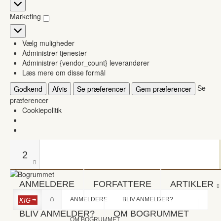
Statistikker
Marketing
Marketing
Vælg muligheder
Administrer tjenester
Administrer {vendor_count} leverandører
Læs mere om disse formål
Se
Godkend
Afvis
Se præferencer
Gem præferencer
præferencer
Cookiepolitik
2
ANMELDERE
FORFATTERE
ARTIKLER
ANMELDERE
BLIV ANMELDER?
KIG
BLIV ANMELDER?
OM BOGRUMMET
OM BOGRUMMET