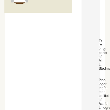
Et
liv
langt
borte
af
M.
L.
Stedm
Pippi
leger
tagfat
med
politiet
af
Astrid
Lindgr